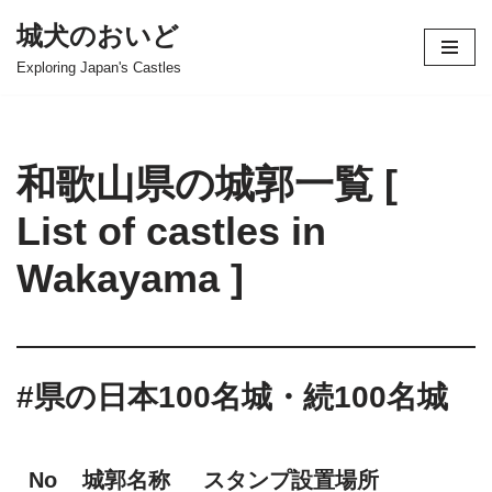
城犬のおいど
コ
Exploring Japan's Castles
ン
テ
ン
ツ
和歌山県の城郭一覧 [
へ
ス
List of castles in
キ
Wakayama ]
ッ
プ
#県の日本100名城・続100名城
No
城郭名称
スタンプ設置場所