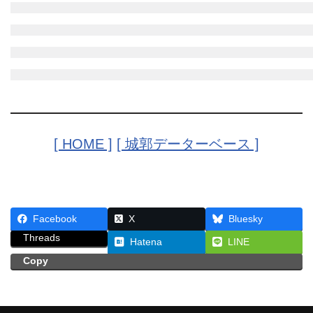
[ HOME ]
[ 城郭データーベース ]
Facebook
X
Bluesky
Threads
Hatena
LINE
Copy