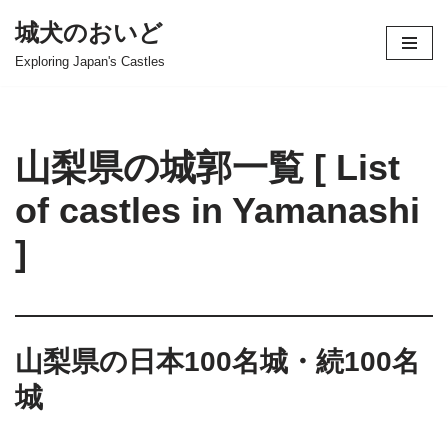
城犬のおいど
コ
Exploring Japan's Castles
ン
テ
ン
ツ
山梨県の城郭一覧 [ List
へ
ス
of castles in Yamanashi
キ
]
ッ
プ
山梨県の日本100名城・続100名
城