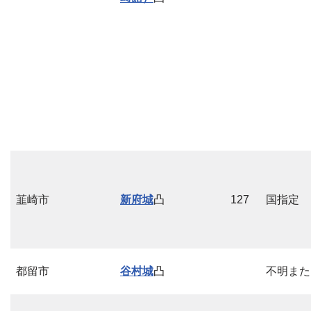
韮崎市
新府城
凸
127
国指定
都留市
谷村城
凸
不明また