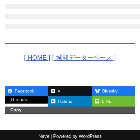
[ HOME ]
[ 城郭データーベース ]
Facebook
X
Bluesky
Threads
Hatena
LINE
Copy
Neve
| Powered by
WordPress