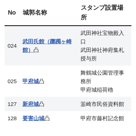
スタンプ設置場
No
城郭名称
所
武田神社宝物殿入
武田氏館（躑躅ヶ崎
口
024
館）
凸
武田神社神府集札
授与所
舞鶴城公園管理事
025
甲府城
凸
務所
甲府城稲荷櫓
127
新府城
凸
韮崎市民俗資料館
128
要害山城
凸
甲府市藤村記念館