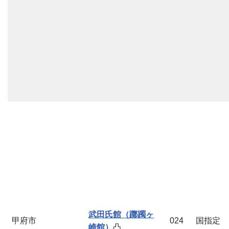
武田氏館（躑躅ヶ
甲府市
024
国指定
崎館）
凸