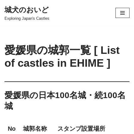
城犬のおいど
コ
Exploring Japan's Castles
ン
テ
ン
ツ
愛媛県の城郭一覧 [ List
へ
ス
of castles in EHIME ]
キ
ッ
プ
愛媛県の日本100名城・続100名
城
No
城郭名称
スタンプ設置場所