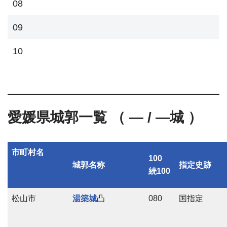
08
09
10
愛媛県城郭一覧 （ — / —城 ）
市町村名
100
城郭名称
指定史跡
続100
松山市
湯築城
凸
080
国指定