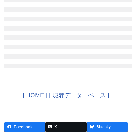
[ HOME ]
[ 城郭データーベース ]
Facebook
X
Bluesky