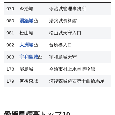
079
今治城
今治城管理事務所
080
湯築城
凸
湯築城資料館
081
松山城
松山城天守入口
082
大洲城
凸
台所櫓入口
083
宇和島城
凸
宇和島城天守
178
能島城
今治市村上水軍博物館
179
河後森城
河後森城跡西第十曲輪馬屋
愛媛県標高トップ10