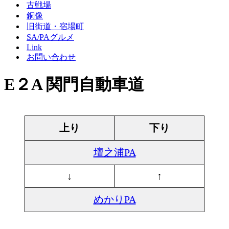
シ
ー
古戦場
ョ
シ
銅像
ン
ョ
旧街道・宿場町
メ
ン
SA/PAグルメ
ニ
メ
Link
ュ
ニ
ー
ュ
お問い合わせ
ー
E２A 関門自動車道
上り
下り
壇之浦PA
↓
↑
めかりPA