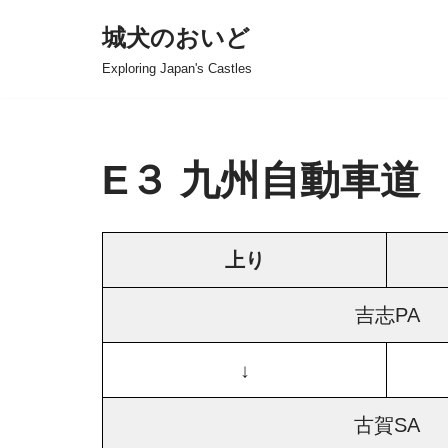
城犬のおいど
コ
Exploring Japan's Castles
ン
テ
ン
ツ
E３ 九州自動車道
へ
ス
キ
上り
ッ
プ
吉志PA
↓
古賀SA