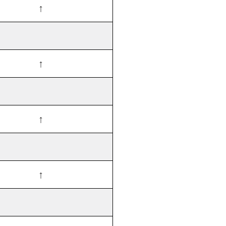
↑
↑
↑
↑