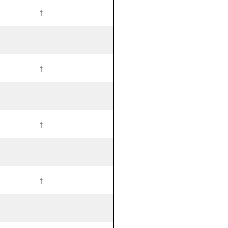
↑
↑
↑
↑