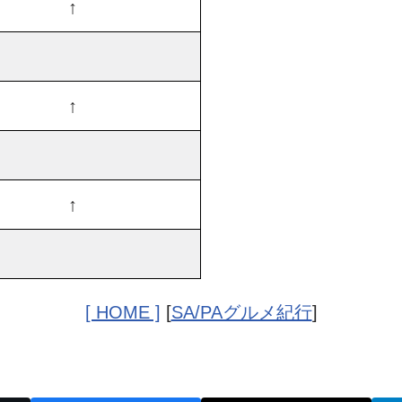
↑
↑
↑
[ HOME ]
[
SA/PAグルメ紀行
]