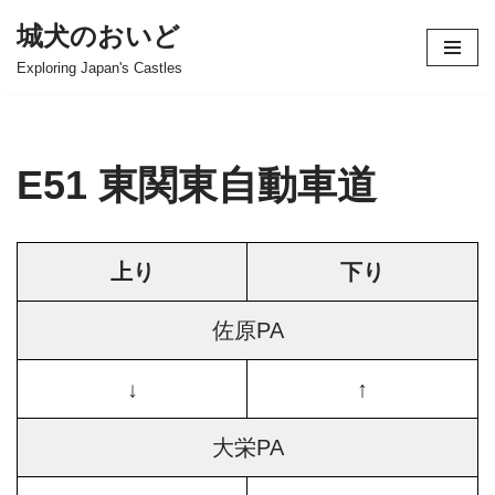
城犬のおいど
コ
Exploring Japan's Castles
ン
テ
ン
ツ
E51 東関東自動車道
へ
ス
キ
上り
下り
ッ
プ
佐原PA
↓
↑
大栄PA