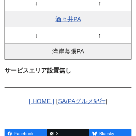
↓
↑
酒々井PA
↓
↑
湾岸幕張PA
サービスエリア設置無し
[ HOME ]
[
SA/PAグルメ紀行
]
Facebook
X
Bluesky