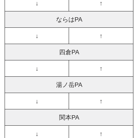
↓
↑
ならはPA
↓
↑
四倉PA
↓
↑
湯ノ岳PA
↓
↑
関本PA
↓
↑