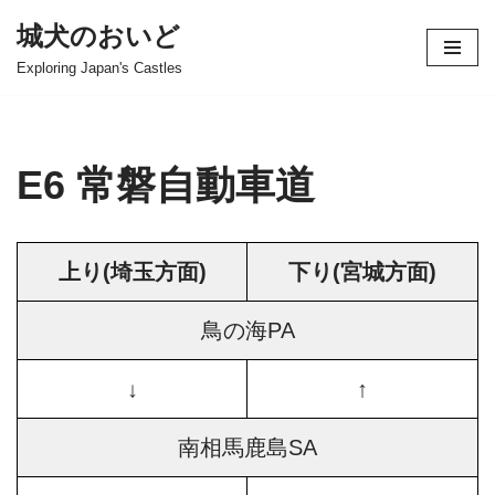
城犬のおいど
コ
Exploring Japan's Castles
ン
テ
ン
ツ
E6 常磐自動車道
へ
ス
キ
上り(埼玉方面)
下り(宮城方面)
ッ
プ
鳥の海PA
↓
↑
南相馬鹿島SA