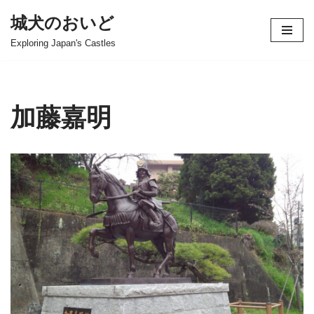
城犬のおいど
コ
Exploring Japan's Castles
ン
テ
ン
ツ
加藤嘉明
へ
ス
キ
ッ
プ