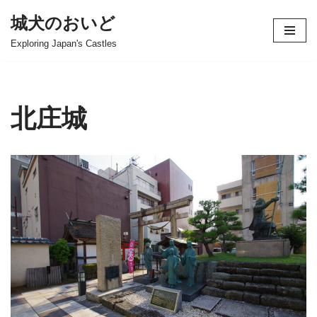
城犬のおいど
コ
Exploring Japan's Castles
ン
テ
ン
ツ
北庄城
へ
ス
キ
ッ
プ