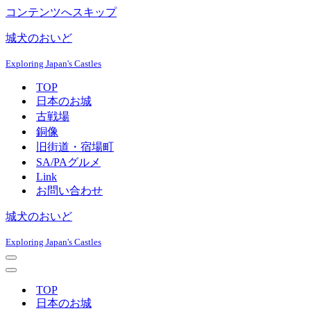
コンテンツへスキップ
城犬のおいど
Exploring Japan's Castles
TOP
日本のお城
古戦場
銅像
旧街道・宿場町
SA/PAグルメ
Link
お問い合わせ
城犬のおいど
Exploring Japan's Castles
ナ
ビ
ナ
ゲ
ビ
TOP
ー
ゲ
日本のお城