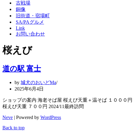
シ
ー
古戦場
ョ
シ
銅像
ン
ョ
旧街道・宿場町
メ
ン
SA/PAグルメ
ニ
メ
Link
ュ
ニ
ー
ュ
お問い合わせ
ー
桜えび
道の駅 富士
by
城犬のおいどMa
2025年6月4日
ショップの案内 海老そば屋 桜えび天重＋温そば １０００円
桜えび天重 ７００円 2024/11最終訪問
Neve
| Powered by
WordPress
Back to top