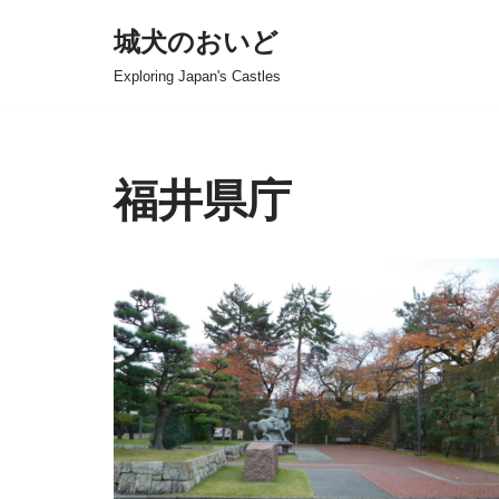
城犬のおいど
コ
Exploring Japan's Castles
ン
テ
ン
ツ
福井県庁
へ
ス
キ
ッ
プ