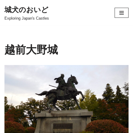
城犬のおいど
コ
Exploring Japan's Castles
ン
テ
ン
ツ
越前大野城
へ
ス
キ
ッ
プ