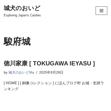
城犬のおいど
コ
Exploring Japan's Castles
ン
テ
ン
ツ
駿府城
へ
ス
キ
ッ
徳川家康 [ TOKUGAWA IEYASU ]
プ
by
城犬のおいどMa
2025年9月28日
[ HOME ] [ 銅像コレクション ] にほんブログ村 お城・史跡ラ
ンキング