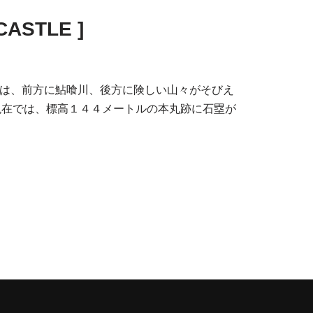
ASTLE ]
ト
板 一宮城は、前方に鮎喰川、後方に険しい山々がそびえ
現在では、標高１４４メートルの本丸跡に石塁が