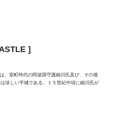
ASTLE ]
板 勝瑞城は、室町時代の阿波国守護細川氏及び、その後
では珍しい平城である。１５世紀中頃に細川氏が