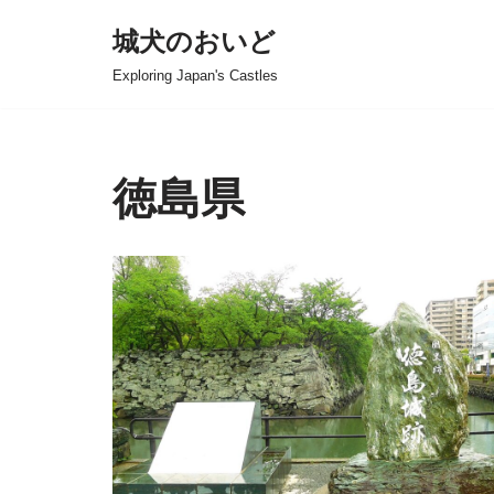
城犬のおいど
コ
Exploring Japan's Castles
ン
テ
ン
ツ
徳島県
へ
ス
キ
ッ
プ