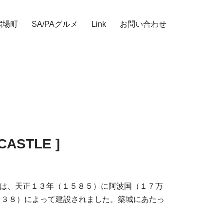
宿場町
SA/PAグルメ
Link
お問い合わせ
ASTLE ]
板 徳島城は、天正１３年（１５８５）に阿波国（１７万
６３８）によって建設されました。築城にあたっ