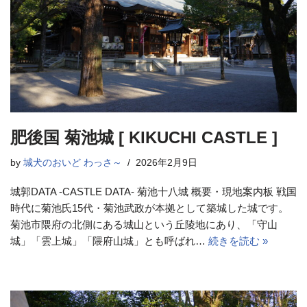
肥後国 菊池城 [ KIKUCHI CASTLE ]
by
城犬のおいど わっさ～
2026年2月9日
城郭DATA -CASTLE DATA- 菊池十八城 概要・現地案内板 戦国
時代に菊池氏15代・菊池武政が本拠として築城した城です。
菊池市隈府の北側にある城山という丘陵地にあり、「守山
城」「雲上城」「隈府山城」とも呼ばれ…
続きを読む »