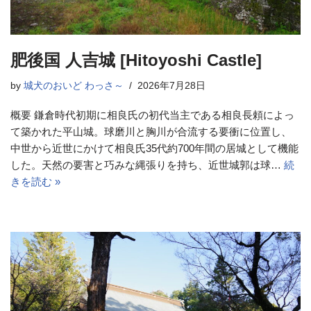
肥後国 人吉城 [Hitoyoshi Castle]
by
城犬のおいど わっさ～
2026年7月28日
概要 鎌倉時代初期に相良氏の初代当主である相良長頼によっ
て築かれた平山城。球磨川と胸川が合流する要衝に位置し、
中世から近世にかけて相良氏35代約700年間の居城として機能
した。天然の要害と巧みな縄張りを持ち、近世城郭は球…
続
きを読む »