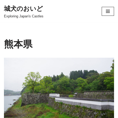
城犬のおいど
コ
Exploring Japan's Castles
ン
テ
ン
ツ
熊本県
へ
ス
キ
ッ
プ