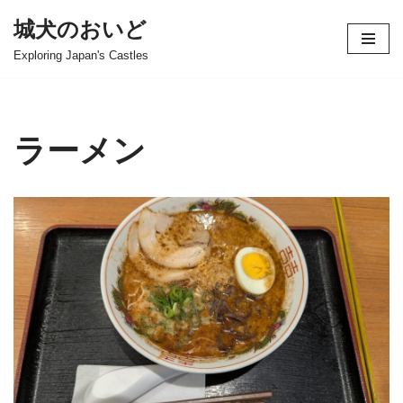
城犬のおいど
コ
Exploring Japan's Castles
ン
テ
ン
ツ
ラーメン
へ
ス
キ
ッ
プ