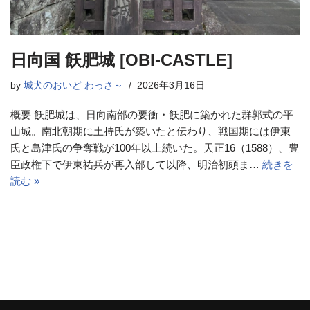
日向国 飫肥城 [OBI-CASTLE]
by
城犬のおいど わっさ～
2026年3月16日
概要 飫肥城は、日向南部の要衝・飫肥に築かれた群郭式の平
山城。南北朝期に土持氏が築いたと伝わり、戦国期には伊東
氏と島津氏の争奪戦が100年以上続いた。天正16（1588）、豊
臣政権下で伊東祐兵が再入部して以降、明治初頭ま…
続きを
読む »