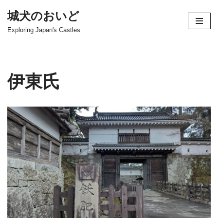
城犬のおいど
コ
Exploring Japan's Castles
ン
テ
ン
ツ
伊東氏
へ
ス
キ
ッ
プ