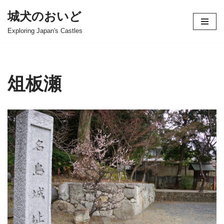
城犬のおいど
コ
Exploring Japan's Castles
ン
テ
ン
ツ
俎板瀬
へ
ス
キ
ッ
プ