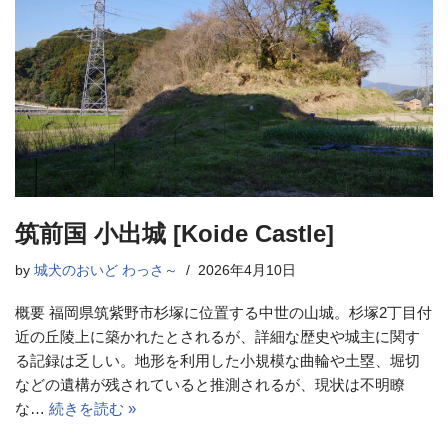
筑前国 小出城 [Koide Castle]
by
城犬のおいど わっさ～
2026年4月10日
概要 福岡県筑紫野市杉塚に位置する中世の山城。杉塚2丁目付
近の丘陵上に築かれたとされるが、詳細な歴史や城主に関す
る記録は乏しい。地形を利用した小規模な曲輪や土塁、堀切
などの遺構が残されていると推測されるが、現状は不明瞭
な…
続きを読む »