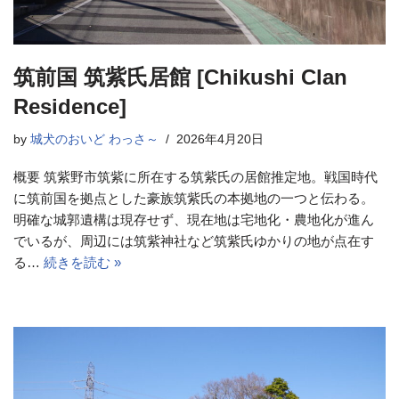
筑前国 筑紫氏居館 [Chikushi Clan
Residence]
by
城犬のおいど わっさ～
2026年4月20日
概要 筑紫野市筑紫に所在する筑紫氏の居館推定地。戦国時代
に筑前国を拠点とした豪族筑紫氏の本拠地の一つと伝わる。
明確な城郭遺構は現存せず、現在地は宅地化・農地化が進ん
でいるが、周辺には筑紫神社など筑紫氏ゆかりの地が点在す
る…
続きを読む »