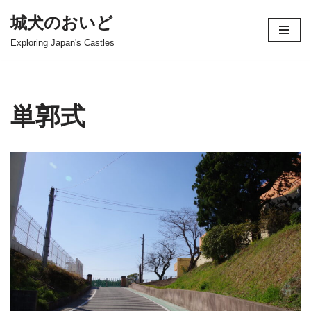
城犬のおいど
コ
Exploring Japan's Castles
ン
テ
ン
ツ
単郭式
へ
ス
キ
ッ
プ