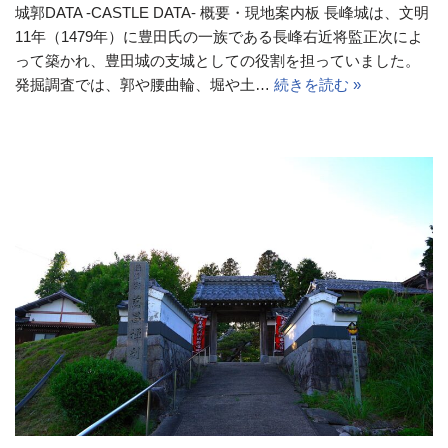
城郭DATA -CASTLE DATA- 概要・現地案内板 長峰城は、文明
11年（1479年）に豊田氏の一族である長峰右近将監正次によ
って築かれ、豊田城の支城としての役割を担っていました。
発掘調査では、郭や腰曲輪、堀や土…
続きを読む »