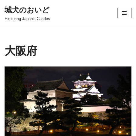
城犬のおいど
コ
Exploring Japan's Castles
ン
テ
ン
ツ
大阪府
へ
ス
キ
ッ
プ