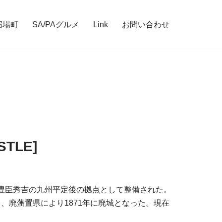
宿場町
SA/PAグルメ
Link
お問い合わせ
TLE]
、豊臣秀吉の九州平定後の拠点として整備された。
、廃藩置県により1871年に廃城となった。現在