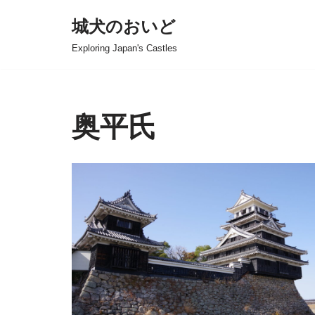
城犬のおいど
コ
Exploring Japan's Castles
ン
テ
ン
ツ
奥平氏
へ
ス
キ
ッ
プ