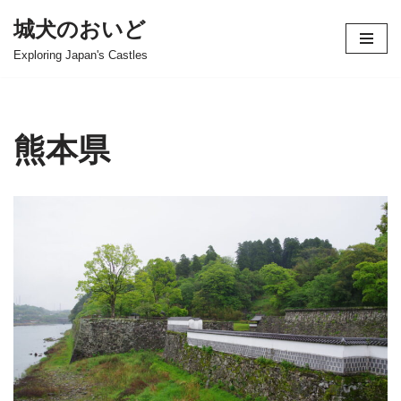
城犬のおいど
コ
Exploring Japan's Castles
ン
テ
ン
ツ
熊本県
へ
ス
キ
ッ
プ