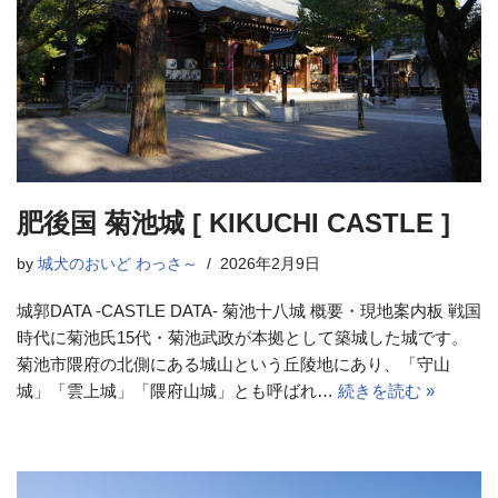
肥後国 菊池城 [ KIKUCHI CASTLE ]
by
城犬のおいど わっさ～
2026年2月9日
城郭DATA -CASTLE DATA- 菊池十八城 概要・現地案内板 戦国
時代に菊池氏15代・菊池武政が本拠として築城した城です。
菊池市隈府の北側にある城山という丘陵地にあり、「守山
城」「雲上城」「隈府山城」とも呼ばれ…
続きを読む »