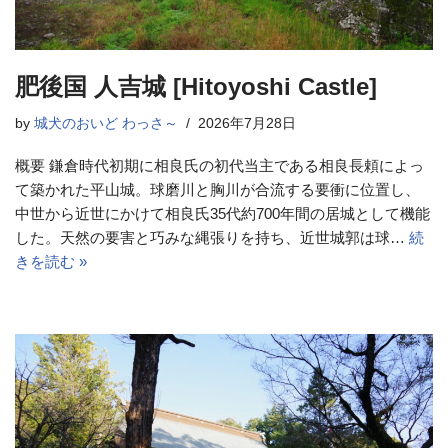
肥後国 人吉城 [Hitoyoshi Castle]
by
城犬のおいど わっさ～
2026年7月28日
概要 鎌倉時代初期に相良氏の初代当主である相良長頼によっ
て築かれた平山城。球磨川と胸川が合流する要衝に位置し、
中世から近世にかけて相良氏35代約700年間の居城として機能
した。天然の要害と巧みな縄張りを持ち、近世城郭は球…
続
きを読む »