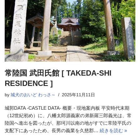
常陸国 武田氏館 [ TAKEDA-SHI
RESIDENCE ]
by
城犬のおいど わっさ～
2025年11月11日
城郭DATA -CASTLE DATA- 概要・現地案内板 平安時代末期
（12世紀初め）に、八幡太郎源義家の弟新羅三郎義光は、常
陸国へ進出を図ったが、那珂川以南の地がすでに常陸平氏の
支配下にあったため、長男の義業を久慈郡…
続きを読む »