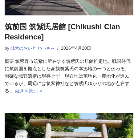
筑前国 筑紫氏居館 [Chikushi Clan
Residence]
by
城犬のおいど わっさ～
2026年4月20日
概要 筑紫野市筑紫に所在する筑紫氏の居館推定地。戦国時代
に筑前国を拠点とした豪族筑紫氏の本拠地の一つと伝わる。
明確な城郭遺構は現存せず、現在地は宅地化・農地化が進ん
でいるが、周辺には筑紫神社など筑紫氏ゆかりの地が点在す
る…
続きを読む »