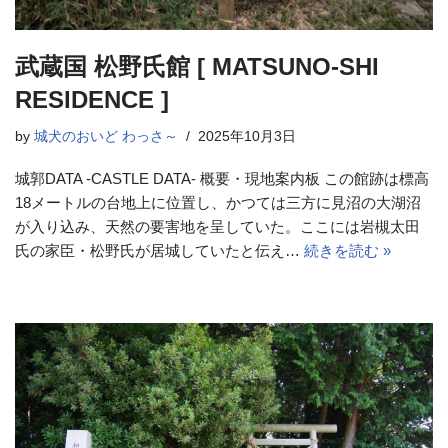
武蔵国 松野氏館 [ MATSUNO-SHI
RESIDENCE ]
by
城犬のおいど わっさ～
2025年10月3日
城郭DATA -CASTLE DATA- 概要・現地案内板 この館跡は標高
18メートルの台地上に位置し、かつては三方に見沼の大湖沼
が入り込み、天然の要害地を呈していた。ここには岩槻太田
氏の家臣・松野氏が居城していたと伝え…
続きを読む »