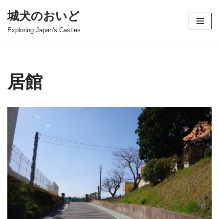
城犬のおいど
コ
Exploring Japan's Castles
ン
テ
ン
ツ
居館
へ
ス
キ
ッ
プ