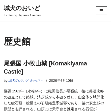
城犬のおいど
コ
Exploring Japan's Castles
ン
テ
ン
ツ
歴史館
へ
ス
キ
ッ
尾張国 小牧山城 [Komakiyama
プ
Castle]
by
城犬のおいど わっさ～
2026年6月10日
概要 1563年（永禄6年）に織田信長が尾張統一後に美濃攻略
の拠点として築城。清須城から本拠を移し、山全体を城郭化
した総石垣・総構えの初期織豊系城郭であり、後の安土城の
原型とも評される。山頂には天守台と推定される石垣が