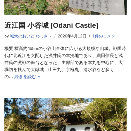
近江国 小谷城 [Odani Castle]
by
城犬のおいど わっさ～
2026年4月12日
1件のコメント
概要 標高約495mの小谷山全体に広がる大規模な山城。戦国時
代に北近江を支配した浅井氏の本拠地であり、織田信長と浅
井氏の激戦の舞台となった。主郭部である本丸を中心に、大
堀切を挟んで大嶽城、山王丸、京極丸、清水谷など多く
の…
続きを読む »