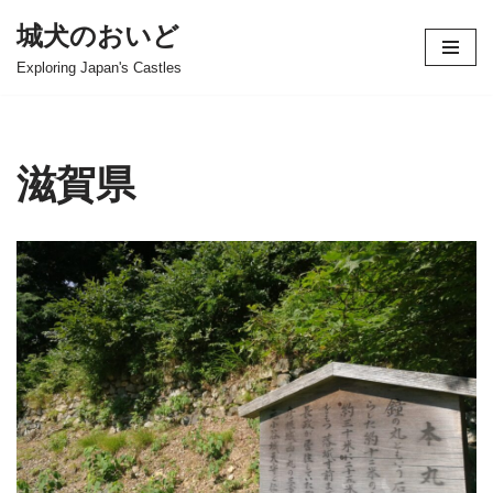
城犬のおいど
コ
Exploring Japan's Castles
ン
テ
ン
ツ
滋賀県
へ
ス
キ
ッ
プ