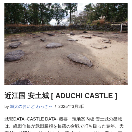
近江国 安土城 [ ADUCHI CASTLE ]
by
城犬のおいど わっさ～
2025年3月3日
城郭DATA -CASTLE DATA- 概要・現地案内板 安土城の築城
は、織田信長が武田勝頼を長篠の合戦で打ち破った翌年、天