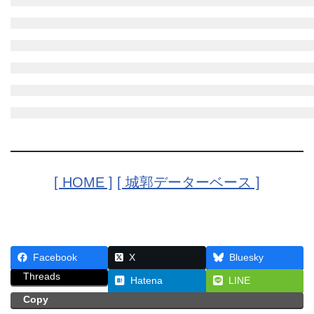
[ HOME ]
[ 城郭データーベース ]
Facebook
X
Bluesky
Threads
Hatena
LINE
Copy