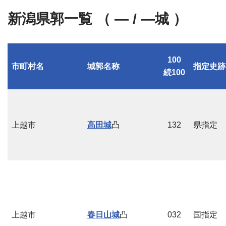
新潟県郭一覧 （ — / —城 ）
100
市町村名
城郭名称
指定史跡
続100
上越市
高田城
凸
132
県指定
上越市
春日山城
凸
032
国指定