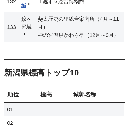
132
上越市立総合博物館
城
凸
鮫ヶ
斐太歴史の里総合案内所（4月～11
133
尾城
月）
凸
神の宮温泉かわら亭（12月～3月）
新潟県標高トップ10
順位
標高
城郭名称
01
02