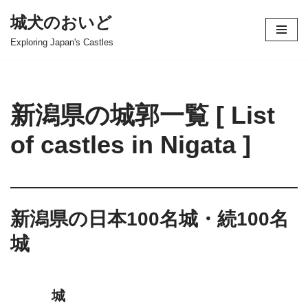
城犬のおいど
コ
Exploring Japan's Castles
ン
テ
ン
ツ
新潟県の城郭一覧 [ List
へ
ス
of castles in Nigata ]
キ
ッ
プ
新潟県の日本100名城・続100名
城
城