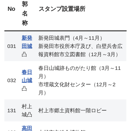
郭
No
スタンプ設置場所
名
称
新発
新発田城表門（4月～11月）
031
田城
新発田市役所本庁及び、白壁兵舎広
凸
報資料館市立図書館（12月～3月）
春日山城跡ものがたり館（3月～11
春日
月）
032
山城
市埋蔵文化財センター（12月～2
凸
月）
村上
131
村上市郷土資料館一階ロビー
城凸
高田