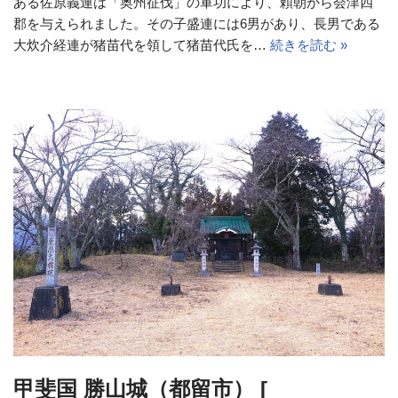
ある佐原義連は「奥州征伐」の軍功により、頼朝から会津四
郡を与えられました。その子盛連には6男があり、長男である
大炊介経連が猪苗代を領して猪苗代氏を…
続きを読む »
甲斐国 勝山城（都留市） [