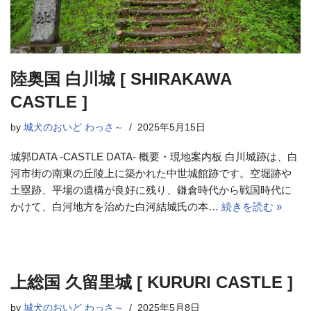
陸奥国 白川城 [ SHIRAKAWA
CASTLE ]
by
城犬のおいど わっさ～
2025年5月15日
城郭DATA -CASTLE DATA- 概要・現地案内板 白川城跡は、白
河市街の南東の丘陵上に築かれた中世城館跡です。空堀跡や
土塁跡、平場の遺構が良好に残り、鎌倉時代から戦国時代に
かけて、白河地方を治めた白河結城氏の本…
続きを読む »
上総国 久留里城 [ KURURI CASTLE ]
by
城犬のおいど わっさ～
2025年5月8日