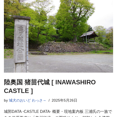
陸奥国 猪苗代城 [ INAWASHIRO
CASTLE ]
by
城犬のおいど わっさ～
2025年5月26日
城郭DATA -CASTLE DATA- 概要・現地案内板 三浦氏の一族で