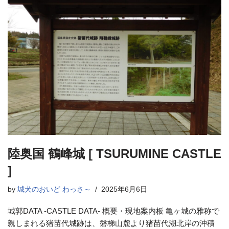
陸奥国 鶴峰城 [ TSURUMINE CASTLE
]
by
城犬のおいど わっさ～
2025年6月6日
城郭DATA -CASTLE DATA- 概要・現地案内板 亀ヶ城の雅称で
親しまれる猪苗代城跡は、磐梯山麓より猪苗代湖北岸の沖積