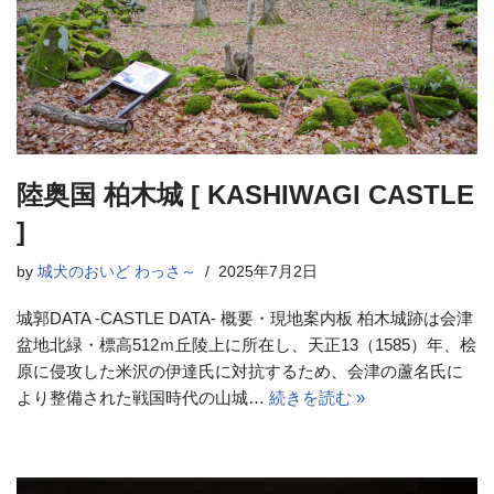
陸奥国 柏木城 [ KASHIWAGI CASTLE
]
by
城犬のおいど わっさ～
2025年7月2日
城郭DATA -CASTLE DATA- 概要・現地案内板 柏木城跡は会津
盆地北緑・標高512ｍ丘陵上に所在し、天正13（1585）年、桧
原に侵攻した米沢の伊達氏に対抗するため、会津の蘆名氏に
より整備された戦国時代の山城…
続きを読む »