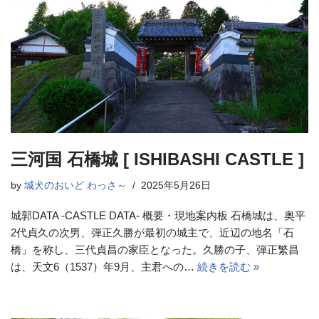
三河国 石橋城 [ ISHIBASHI CASTLE ]
by
城犬のおいど わっさ～
2025年5月26日
城郭DATA -CASTLE DATA- 概要・現地案内板 石橋城は、奥平
2代貞久の次男、弾正久勝が最初の城主で、近辺の地名「石
橋」を称し、三代貞昌の家臣となった。久勝の子、弾正繁昌
は、天文6（1537）年9月、主君への…
続きを読む »