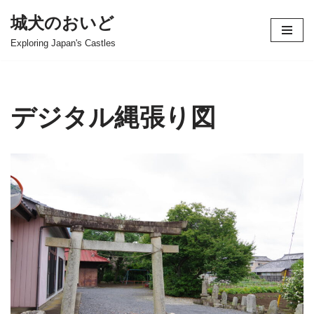
城犬のおいど
コ
Exploring Japan's Castles
ン
テ
ン
ツ
デジタル縄張り図
へ
ス
キ
ッ
プ