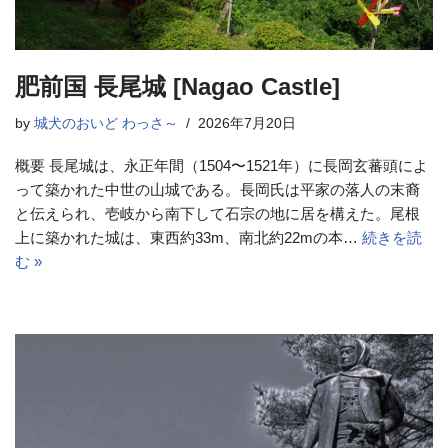
肥前国 長尾城 [Nagao Castle]
by
城犬のおいど わっさ～
2026年7月20日
概要 長尾城は、永正年間（1504〜1521年）に長岡玄蕃頭によ
って築かれた中世の山城である。長岡氏は平家の落人の末裔
と伝えられ、壱岐から南下して石宗の地に居を構えた。尾根
上に築かれた城は、東西約33m、南北約22mの本…
続きを読
む »