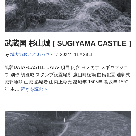
武蔵国 杉山城 [ SUGIYAMA CASTLE ]
by
城犬のおいど わっさ～
2024年11月28日
城郭DATA -CASTLE DATA- 項目 内容 ヨミカナ スギヤマジョ
ウ 別称 初雁城 スタンプ設置場所 嵐山町役場 曲輪配置 連郭式
城郭種類 山城 築城者 山内上杉氏 築城年 1505年 廃城年 1590
年 主…
続きを読む »