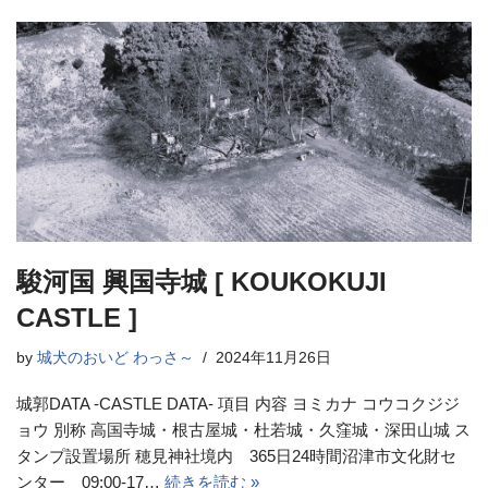
駿河国 興国寺城 [ KOUKOKUJI
CASTLE ]
by
城犬のおいど わっさ～
2024年11月26日
城郭DATA -CASTLE DATA- 項目 内容 ヨミカナ コウコクジジ
ョウ 別称 高国寺城・根古屋城・杜若城・久窪城・深田山城 ス
タンプ設置場所 穂見神社境内 365日24時間沼津市文化財セ
ンター 09:00-17…
続きを読む »