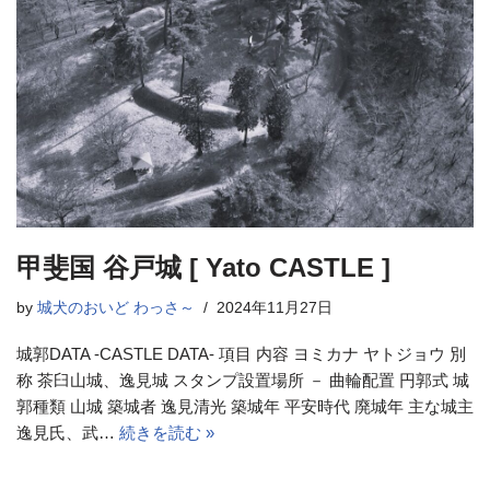
甲斐国 谷戸城 [ Yato CASTLE ]
by
城犬のおいど わっさ～
2024年11月27日
城郭DATA -CASTLE DATA- 項目 内容 ヨミカナ ヤトジョウ 別
称 茶臼山城、逸見城 スタンプ設置場所 － 曲輪配置 円郭式 城
郭種類 山城 築城者 逸見清光 築城年 平安時代 廃城年 主な城主
逸見氏、武…
続きを読む »