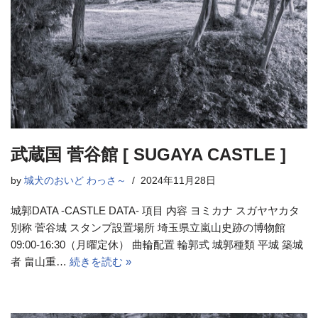
武蔵国 菅谷館 [ SUGAYA CASTLE ]
by
城犬のおいど わっさ～
2024年11月28日
城郭DATA -CASTLE DATA- 項目 内容 ヨミカナ スガヤヤカタ
別称 菅谷城 スタンプ設置場所 埼玉県立嵐山史跡の博物館
09:00-16:30（月曜定休） 曲輪配置 輪郭式 城郭種類 平城 築城
者 畠山重…
続きを読む »