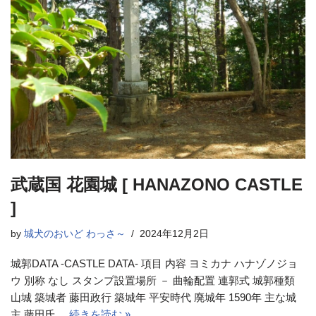
武蔵国 花園城 [ HANAZONO CASTLE
]
by
城犬のおいど わっさ～
2024年12月2日
城郭DATA -CASTLE DATA- 項目 内容 ヨミカナ ハナゾノジョ
ウ 別称 なし スタンプ設置場所 － 曲輪配置 連郭式 城郭種類
山城 築城者 藤田政行 築城年 平安時代 廃城年 1590年 主な城
主 藤田氏…
続きを読む »