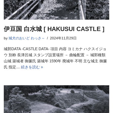
伊豆国 白水城 [ HAKUSUI CASTLE ]
by
城犬のおいど わっさ～
2024年11月29日
城郭DATA -CASTLE DATA- 項目 内容 ヨミカナ ハクスイジョ
ウ 別称 長津呂城 スタンプ設置場所 － 曲輪配置 － 城郭種類
山城 築城者 御簾氏 築城年 1590年 廃城年 不明 主な城主 御簾
氏 指定…
続きを読む »