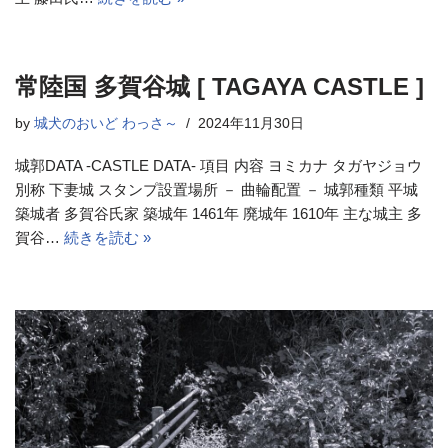
常陸国 多賀谷城 [ TAGAYA CASTLE ]
by
城犬のおいど わっさ～
2024年11月30日
城郭DATA -CASTLE DATA- 項目 内容 ヨミカナ タガヤジョウ
別称 下妻城 スタンプ設置場所 － 曲輪配置 － 城郭種類 平城
築城者 多賀谷氏家 築城年 1461年 廃城年 1610年 主な城主 多
賀谷…
続きを読む »