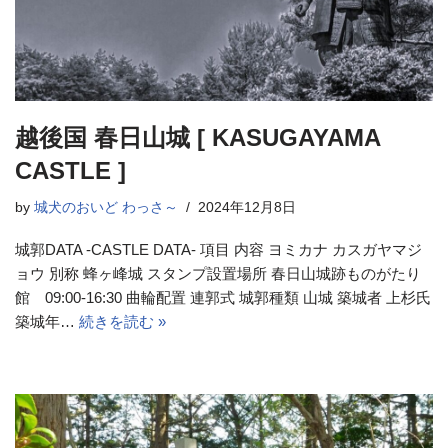
越後国 春日山城 [ KASUGAYAMA
CASTLE ]
by
城犬のおいど わっさ～
2024年12月8日
城郭DATA -CASTLE DATA- 項目 内容 ヨミカナ カスガヤマジ
ョウ 別称 蜂ヶ峰城 スタンプ設置場所 春日山城跡ものがたり
館 09:00-16:30 曲輪配置 連郭式 城郭種類 山城 築城者 上杉氏
築城年…
続きを読む »