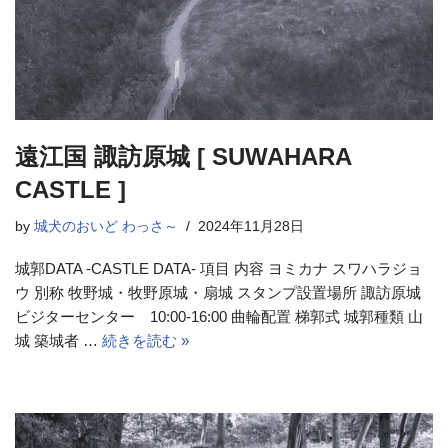
遠江国 諏訪原城 [ SUWAHARA
CASTLE ]
by
城犬のおいど わっさ～
2024年11月28日
城郭DATA -CASTLE DATA- 項目 内容 ヨミカナ スワハラジョ
ウ 別称 牧野城・牧野原城・扇城 スタンプ設置場所 諏訪原城
ビジターセンター 10:00-16:00 曲輪配置 梯郭式 城郭種類 山
城 築城者 …
続きを読む »