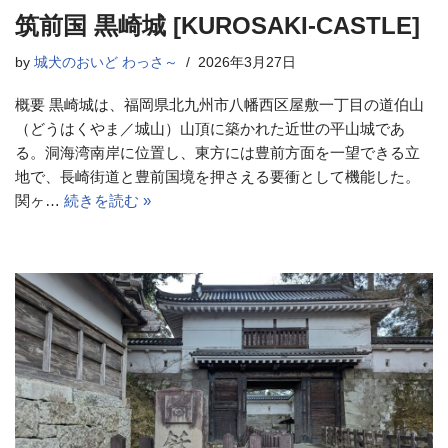
筑前国 黒崎城 [KUROSAKI-CASTLE]
by
城犬のおいど わっさ～
2026年3月27日
概要 黒崎城は、福岡県北九州市八幡西区屋敷一丁目の道伯山
（どうはくやま／城山）山頂に築かれた近世の平山城であ
る。洞海湾南岸に位置し、東方には豊前方面を一望できる立
地で、長崎街道と豊前国境を押さえる要衝として機能した。
関ヶ…
続きを読む »