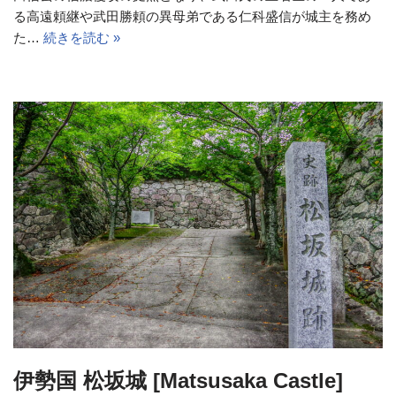
る高遠頼継や武田勝頼の異母弟である仁科盛信が城主を務め
た…
続きを読む »
伊勢国 松坂城 [Matsusaka Castle]