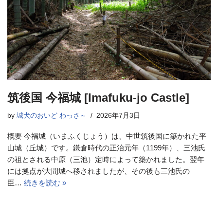
筑後国 今福城 [Imafuku-jo Castle]
by
城犬のおいど わっさ～
2026年7月3日
概要 今福城（いまふくじょう）は、中世筑後国に築かれた平
山城（丘城）です。鎌倉時代の正治元年（1199年）、三池氏
の祖とされる中原（三池）定時によって築かれました。翌年
には拠点が大間城へ移されましたが、その後も三池氏の
臣…
続きを読む »