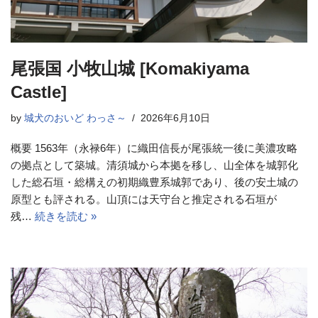
尾張国 小牧山城 [Komakiyama
Castle]
by
城犬のおいど わっさ～
2026年6月10日
概要 1563年（永禄6年）に織田信長が尾張統一後に美濃攻略
の拠点として築城。清須城から本拠を移し、山全体を城郭化
した総石垣・総構えの初期織豊系城郭であり、後の安土城の
原型とも評される。山頂には天守台と推定される石垣が
残…
続きを読む »