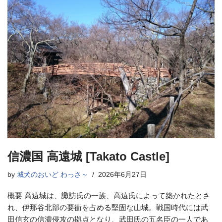
信濃国 高遠城 [Takato Castle]
by
城犬のおいど わっさ～
2026年6月27日
概要 高遠城は、諏訪氏の一族、高遠氏によって築かれたとさ
れ、伊那谷北部の要衝を占める堅固な山城。戦国時代には武
田信玄の信濃侵攻の拠点となり、武田氏の五名臣の一人であ