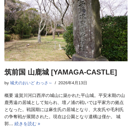
筑前国 山鹿城 [YAMAGA-CASTLE]
by
城犬のおいど わっさ～
2026年4月13日
概要 遠賀川河口西岸の城山に築かれた平山城。平安末期の山
鹿秀遠の居城として知られ、壇ノ浦の戦いでは平家方の拠点
となった。戦国期には麻生氏の居城となり、大友氏や毛利氏
の争奪戦が展開された。現在は公園となり遺構は僅か。 城
郭…
続きを読む »