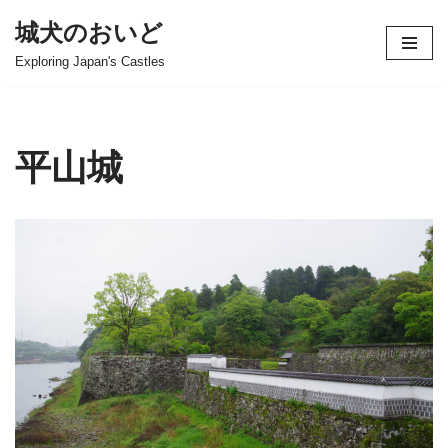
城犬のおいど
コ
Exploring Japan's Castles
ン
テ
ン
ツ
平山城
へ
ス
キ
ッ
プ