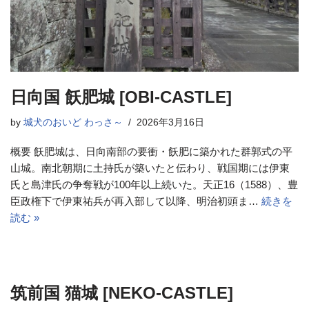
日向国 飫肥城 [OBI-CASTLE]
by
城犬のおいど わっさ～
2026年3月16日
概要 飫肥城は、日向南部の要衝・飫肥に築かれた群郭式の平
山城。南北朝期に土持氏が築いたと伝わり、戦国期には伊東
氏と島津氏の争奪戦が100年以上続いた。天正16（1588）、豊
臣政権下で伊東祐兵が再入部して以降、明治初頭ま…
続きを
読む »
筑前国 猫城 [NEKO-CASTLE]