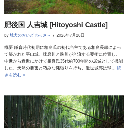
肥後国 人吉城 [Hitoyoshi Castle]
by
城犬のおいど わっさ～
2026年7月28日
概要 鎌倉時代初期に相良氏の初代当主である相良長頼によっ
て築かれた平山城。球磨川と胸川が合流する要衝に位置し、
中世から近世にかけて相良氏35代約700年間の居城として機能
した。天然の要害と巧みな縄張りを持ち、近世城郭は球…
続
きを読む »