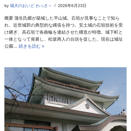
by
城犬のおいど わっさ～
2026年6月23日
概要 蒲生氏郷が築城した平山城。石垣が見事なことで知ら
れ、近世城郭の典型的な縄張を持つ。安土城の石垣技術を受
け継ぎ、高石垣で各曲輪を連結させた構造が特徴。城下町と
一体となって発展し、松坂商人の台頭を促した。現在は城址
公園…
続きを読む »