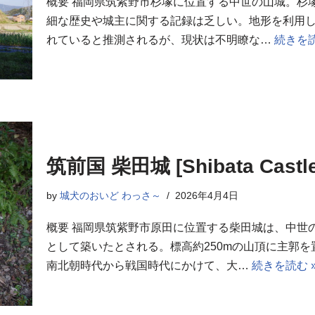
概要 福岡県筑紫野市杉塚に位置する中世の山城。杉
細な歴史や城主に関する記録は乏しい。地形を利用
れていると推測されるが、現状は不明瞭な…
続きを読
筑前国 柴田城 [Shibata Castle
by
城犬のおいど わっさ～
2026年4月4日
概要 福岡県筑紫野市原田に位置する柴田城は、中世
として築いたとされる。標高約250mの山頂に主郭
南北朝時代から戦国時代にかけて、大…
続きを読む 