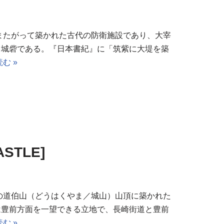
またがって築かれた古代の防衛施設であり、大宰
る城砦である。『日本書紀』に「筑紫に大堤を築
む »
STLE]
の道伯山（どうはくやま／城山）山頂に築かれた
は豊前方面を一望できる立地で、長崎街道と豊前
む »