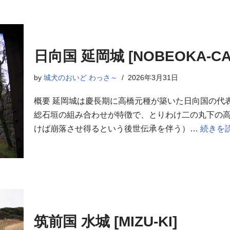
日向国 延岡城 [NOBEOKA-CA
by
城犬のおいど わっさ～
2026年3月31日
概要 延岡城は慶長期に高橋元種が築いた日向国の代
総石垣の組み合わせが特徴で、とりわけ二の丸下の
けば崩落させ得るという後世伝承を伴う）…
続きを読
筑前国 水城 [MIZU-KI]