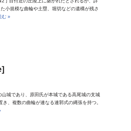
塚2丁目付近の丘陵上に築かれたとされるが、詳
した小規模な曲輪や土塁、堀切などの遺構が残さ
む »
]
の山城であり、原田氏が本城である高尾城の支城
を置き、複数の曲輪が連なる連郭式の縄張を持つ。
»