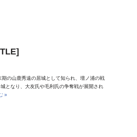
TLE]
末期の山鹿秀遠の居城として知られ、壇ノ浦の戦
居城となり、大友氏や毛利氏の争奪戦が展開され
 »