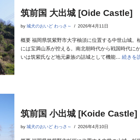
筑前国 大出城 [Oide Castle]
by
城犬のおいど わっさ～
2026年4月11日
概要 福岡県筑紫野市大字柚須に位置する中世山城。
には宝満山系が控える。南北朝時代から戦国時代に
いは筑紫氏など地元豪族の詰城として機能…
続きを読
筑前国 小出城 [Koide Castle]
by
城犬のおいど わっさ～
2026年4月10日