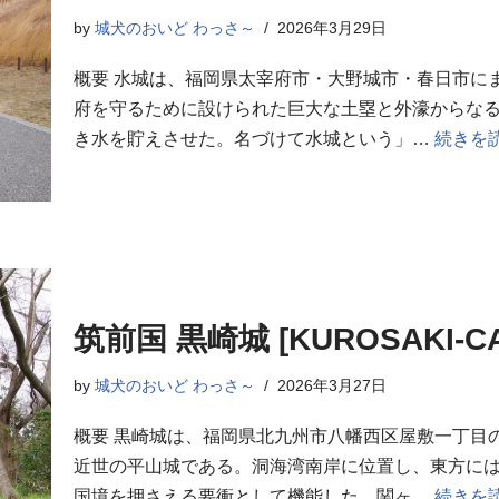
by
城犬のおいど わっさ～
2026年3月29日
概要 水城は、福岡県太宰府市・大野城市・春日市に
府を守るために設けられた巨大な土塁と外濠からな
き水を貯えさせた。名づけて水城という」…
続きを読
筑前国 黒崎城 [KUROSAKI-CA
by
城犬のおいど わっさ～
2026年3月27日
概要 黒崎城は、福岡県北九州市八幡西区屋敷一丁目
近世の平山城である。洞海湾南岸に位置し、東方に
国境を押さえる要衝として機能した。関ヶ…
続きを読