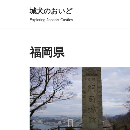
城犬のおいど
コ
Exploring Japan's Castles
ン
テ
ン
ツ
福岡県
へ
ス
キ
ッ
プ