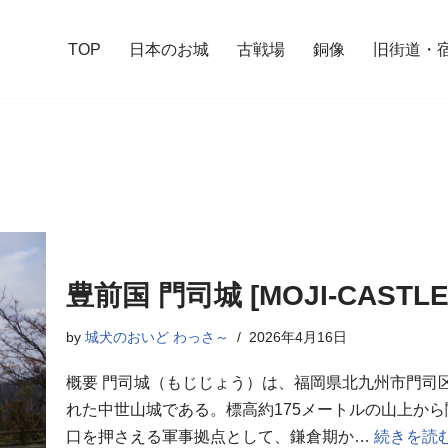
TOP
日本のお城
古戦場
銅像
旧街道・
豊前国 門司城 [MOJI-CASTLE
by
城犬のおいど わっさ～
2026年4月16日
概要 門司城（もじじょう）は、福岡県北九州市門司
れた中世山城である。標高約175メートルの山上か
口を押さえる軍事拠点として、鎌倉期か…
続きを読む