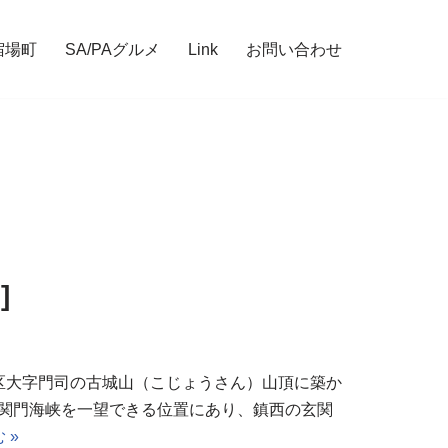
宿場町
SA/PAグルメ
Link
お問い合わせ
]
区大字門司の古城山（こじょうさん）山頂に築か
ら関門海峡を一望できる位置にあり、鎮西の玄関
 »