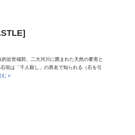
STLE]
表的近世城郭。二大河川に囲まれた天然の要害と
高石垣は「千人殺し」の異名で知られる（石を引
む »