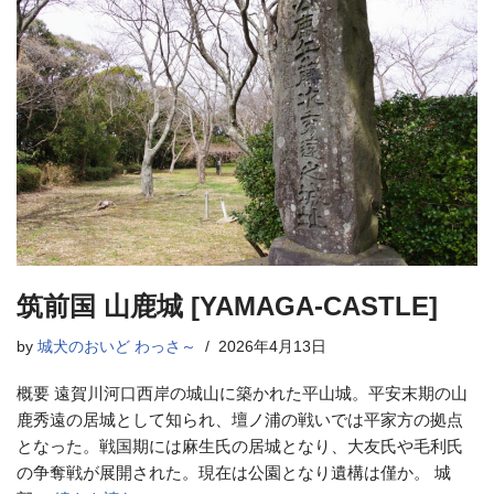
筑前国 山鹿城 [YAMAGA-CASTLE]
by
城犬のおいど わっさ～
2026年4月13日
概要 遠賀川河口西岸の城山に築かれた平山城。平安末期の山
鹿秀遠の居城として知られ、壇ノ浦の戦いでは平家方の拠点
となった。戦国期には麻生氏の居城となり、大友氏や毛利氏
の争奪戦が展開された。現在は公園となり遺構は僅か。 城