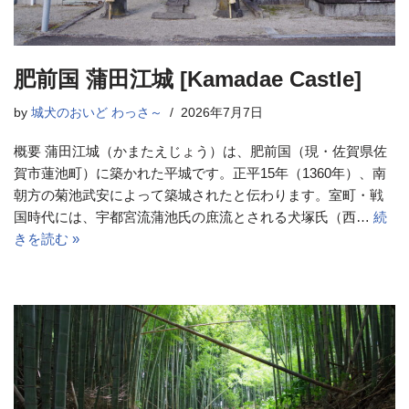
肥前国 蒲田江城 [Kamadae Castle]
by
城犬のおいど わっさ～
2026年7月7日
概要 蒲田江城（かまたえじょう）は、肥前国（現・佐賀県佐
賀市蓮池町）に築かれた平城です。正平15年（1360年）、南
朝方の菊池武安によって築城されたと伝わります。室町・戦
国時代には、宇都宮流蒲池氏の庶流とされる犬塚氏（西…
続
きを読む »