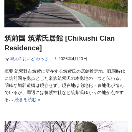
筑前国 筑紫氏居館 [Chikushi Clan
Residence]
by
城犬のおいど わっさ～
2026年4月20日
概要 筑紫野市筑紫に所在する筑紫氏の居館推定地。戦国時代
に筑前国を拠点とした豪族筑紫氏の本拠地の一つと伝わる。
明確な城郭遺構は現存せず、現在地は宅地化・農地化が進ん
でいるが、周辺には筑紫神社など筑紫氏ゆかりの地が点在す
る…
続きを読む »