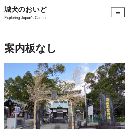
城犬のおいど
コ
Exploring Japan's Castles
ン
テ
ン
ツ
案内板なし
へ
ス
キ
ッ
プ