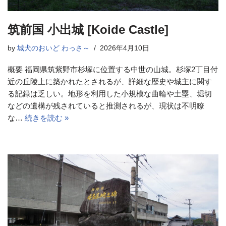
筑前国 小出城 [Koide Castle]
by
城犬のおいど わっさ～
2026年4月10日
概要 福岡県筑紫野市杉塚に位置する中世の山城。杉塚2丁目付
近の丘陵上に築かれたとされるが、詳細な歴史や城主に関す
る記録は乏しい。地形を利用した小規模な曲輪や土塁、堀切
などの遺構が残されていると推測されるが、現状は不明瞭
な…
続きを読む »