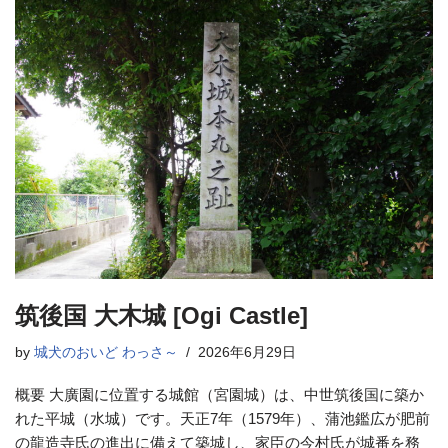
筑後国 大木城 [Ogi Castle]
by
城犬のおいど わっさ～
2026年6月29日
概要 大廣園に位置する城館（宮園城）は、中世筑後国に築か
れた平城（水城）です。天正7年（1579年）、蒲池鑑広が肥前
の龍造寺氏の進出に備えて築城し、家臣の今村氏が城番を務