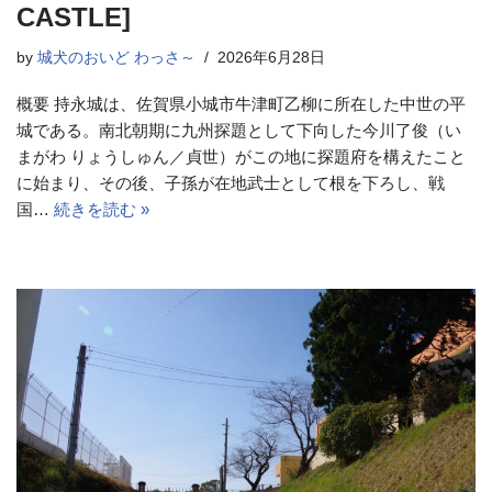
CASTLE]
by
城犬のおいど わっさ～
2026年6月28日
概要 持永城は、佐賀県小城市牛津町乙柳に所在した中世の平
城である。南北朝期に九州探題として下向した今川了俊（い
まがわ りょうしゅん／貞世）がこの地に探題府を構えたこと
に始まり、その後、子孫が在地武士として根を下ろし、戦
国…
続きを読む »