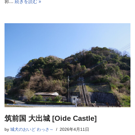
郭…
続きを読む »
筑前国 大出城 [Oide Castle]
by
城犬のおいど わっさ～
2026年4月11日