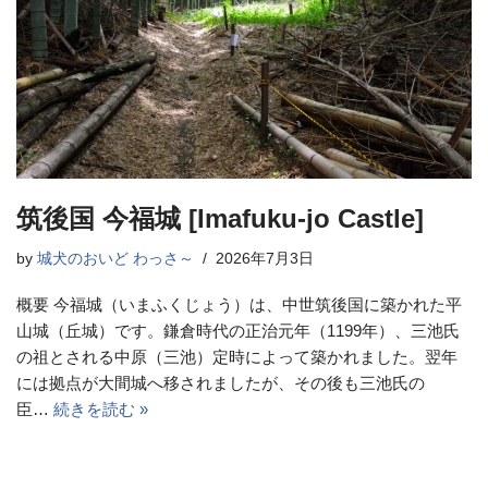
筑後国 今福城 [Imafuku-jo Castle]
by
城犬のおいど わっさ～
2026年7月3日
概要 今福城（いまふくじょう）は、中世筑後国に築かれた平
山城（丘城）です。鎌倉時代の正治元年（1199年）、三池氏
の祖とされる中原（三池）定時によって築かれました。翌年
には拠点が大間城へ移されましたが、その後も三池氏の
臣…
続きを読む »