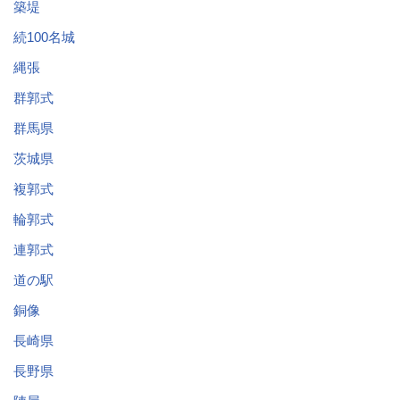
築堤
続100名城
縄張
群郭式
群馬県
茨城県
複郭式
輪郭式
連郭式
道の駅
銅像
長崎県
長野県