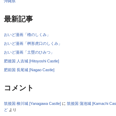
沖縄県
最新記事
おいど漫画「櫓のしくみ」
おいど漫画「桝形虎口のしくみ」
おいど漫画「土塁のひみつ」
肥後国 人吉城 [Hitoyoshi Castle]
肥前国 長尾城 [Nagao Castle]
コメント
筑後国 柳川城 [Yanagawa Castle]
に
筑後国 蒲池城 [Kamachi Cas
ど
より