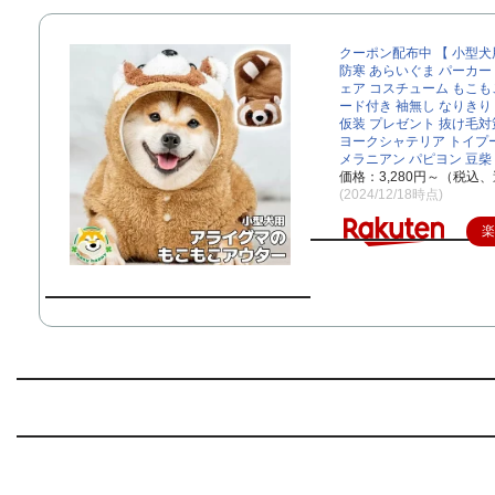
クーポン配布中 【 小型犬
防寒 あらいぐま パーカー
ェア コスチューム もこもこ
ード付き 袖無し なりきり
仮装 プレゼント 抜け毛対
ヨークシャテリア トイプ
メラニアン パピヨン 豆柴
価格：3,280円～（税込、
(2024/12/18時点)