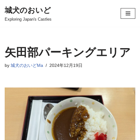
城犬のおいど
コ
Exploring Japan's Castles
ン
テ
ン
ツ
矢田部パーキングエリア
へ
ス
by
城犬のおいどMa
2024年12月19日
キ
ッ
プ