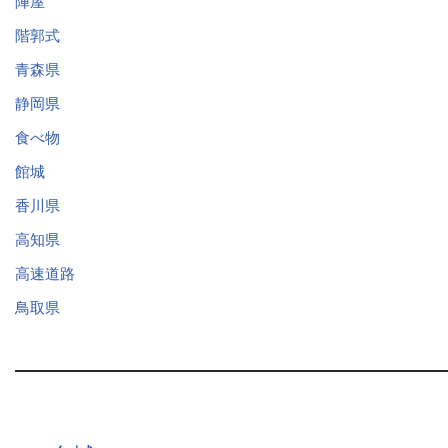
陣屋
階郭式
青森県
静岡県
食べ物
館城
香川県
高知県
高速道路
鳥取県