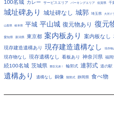
100名城
カレー
サービスエリア
千
パーキングエリア
佐賀県
城址碑あり
城郭
城址碑なし
埼玉県
大河ド
復元
平山城
平城
復元物あり
山梨県
岐阜県
案内板あり
案内板なし
東京都
愛知県
新潟県
現存建造遺構なし
現存建造遺構あり
現存物
現存遺構なし
神奈川県
現存物なし
看板あり
福岡
連郭式
続100名城
茨城県
輪郭式
道の駅
豊臣兄弟！
遺構あり
食べ物
銅像
遺構なし
静岡県
階郭式