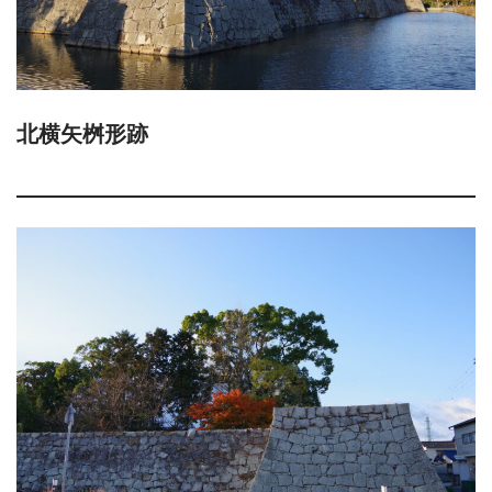
北横矢桝形跡