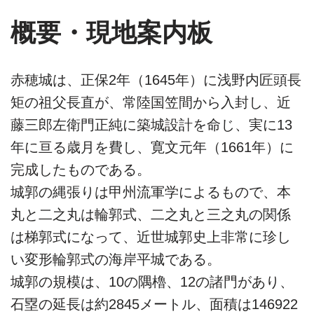
概要・現地案内板
赤穂城は、正保2年（1645年）に浅野内匠頭長
矩の祖父長直が、常陸国笠間から入封し、近
藤三郎左衛門正純に築城設計を命じ、実に13
年に亘る歳月を費し、寛文元年（1661年）に
完成したものである。
城郭の縄張りは甲州流軍学によるもので、本
丸と二之丸は輪郭式、二之丸と三之丸の関係
は梯郭式になって、近世城郭史上非常に珍し
い変形輪郭式の海岸平城である。
城郭の規模は、10の隅櫓、12の諸門があり、
石塁の延長は約2845メートル、面積は146922