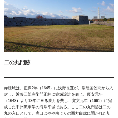
二の丸門跡
赤穂城は、正保2年（1645）に浅野長直が、常陸国笠間から入
封し、近藤三郎左衛門正純に築城設計を命じ、慶安元年
（1648）より13年に亘る歳月を費し、寛文元年（1661）に完
成した甲州流軍学の海岸平城である。ここ二の丸門跡は二の
丸の入口として、虎口はやや南よりの西方白虎に開かれた切