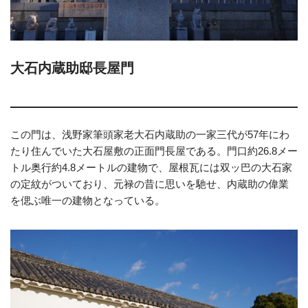
大石内蔵助邸長屋門
この門は、浅野家筆頭家老大石内蔵助の一家三代が57年にわ
たり住んでいた大石屋敷の正面門長屋である。門口約26.8メー
トル奥行約4.8メートルの建物で、屋根瓦には双ッ巴の大石家
の定紋がついており、元禄の昔に思いを馳せ、内蔵助の偉業
を偲ぶ唯一の建物となっている。