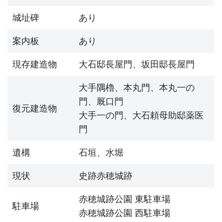
城址碑
あり
案内板
あり
現存建造物
大石邸長屋門、坂田邸長屋門
大手隅櫓、本丸門、本丸一の
門、厩口門
復元建造物
大手一の門、大石頼母助邸薬医
門
遺構
石垣、水堀
現状
史跡赤穂城跡
赤穂城跡公園 東駐車場
駐車場
赤穂城跡公園 西駐車場