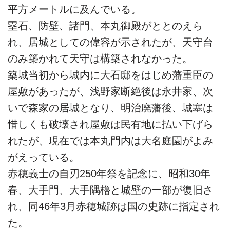
平方メートルに及んでいる。
塁石、防壁、諸門、本丸御殿がととのえら
れ、居城としての偉容が示されたが、天守台
のみ築かれて天守は構築されなかった。
築城当初から城内に大石邸をはじめ藩重臣の
屋敷があったが、浅野家断絶後は永井家、次
いで森家の居城となり、明治廃藩後、城塞は
惜しくも破壊され屋敷は民有地に払い下げら
れたが、現在では本丸門内は大名庭園がよみ
がえっている。
赤穂義士の自刃250年祭を記念に、昭和30年
春、大手門、大手隅櫓と城壁の一部が復旧さ
れ、同46年3月赤穂城跡は国の史跡に指定され
た。