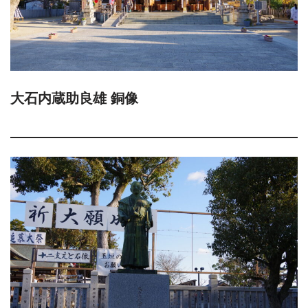
大石内蔵助良雄 銅像