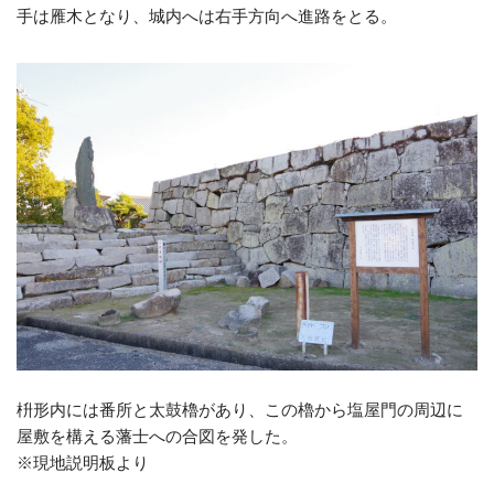
手は雁木となり、城内へは右手方向へ進路をとる。
枡形内には番所と太鼓櫓があり、この櫓から塩屋門の周辺に
屋敷を構える藩士への合図を発した。
※現地説明板より