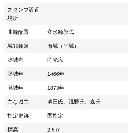
スタンプ設置
場所
曲輪配置
変形輪郭式
城郭種類
海城（平城）
築城者
岡光広
築城年
1466年
廃城年
1873年
主な城主
池田氏、浅野氏、森氏
指定史跡
国指定
標高
2.6 m