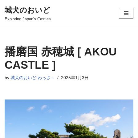
城犬のおいど
コ
Exploring Japan's Castles
ン
テ
ン
ツ
播磨国 赤穂城 [ AKOU
へ
ス
CASTLE ]
キ
ッ
by
城犬のおいど わっさ～
2025年1月3日
プ