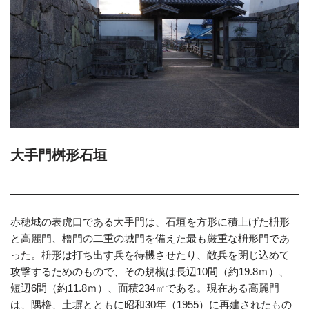
大手門桝形石垣
赤穂城の表虎口である大手門は、石垣を方形に積上げた枡形
と高麗門、櫓門の二重の城門を備えた最も厳重な枡形門であ
った。枡形は打ち出す兵を待機させたり、敵兵を閉じ込めて
攻撃するためのもので、その規模は長辺10間（約19.8ｍ）、
短辺6間（約11.8ｍ）、面積234㎡である。現在ある高麗門
は、隅櫓、土塀とともに昭和30年（1955）に再建されたもの