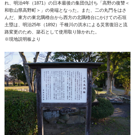
れ、明治4年（1871）の日本最後の集団仇討ち「高野の復讐＜
和歌山県高野町＞」の発端となった。また、二の丸門をはさ
んだ、東方の東北隅櫓台から西方の北隅櫓台にかけての石垣
土塁は、明治25年（1892）千種川の洪水による災害復旧と流
路変更のため、築石として使用取り除かれた。
※現地説明板より