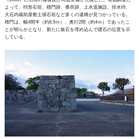
よって、枡形石垣、櫓門跡、番所跡、上水道施設、排水枡、
大石内蔵助屋敷土塀石垣など多くの遺構が見つかっている。
櫓門は、幅4間半（約8.9ｍ）、奥行2間（約4ｍ）であったこ
とが明らかとなり、新たに板石を埋め込んで礎石の位置を示
している。