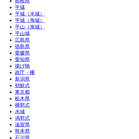
島根県
平城
平城（水城）
平城（海城）
平山（海城）
平山城
広島県
徳島県
愛媛県
愛知県
揚げ物
政庁・柵
新潟県
朝鮮式
東京都
栃木県
梯郭式
水城
渦郭式
滋賀県
熊本県
石川県