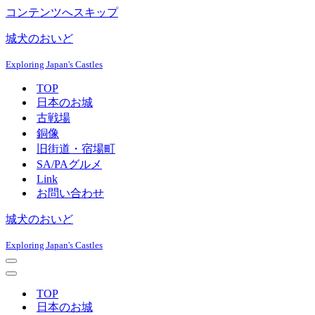
コンテンツへスキップ
城犬のおいど
Exploring Japan's Castles
TOP
日本のお城
古戦場
銅像
旧街道・宿場町
SA/PAグルメ
Link
お問い合わせ
城犬のおいど
Exploring Japan's Castles
ナ
ビ
ナ
ゲ
ビ
TOP
ー
ゲ
日本のお城