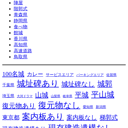
陣屋
階郭式
青森県
静岡県
食べ物
館城
香川県
高知県
高速道路
鳥取県
100名城
カレー
サービスエリア
パーキングエリア
佐賀県
城址碑あり
城郭
城址碑なし
千葉県
平山城
平城
山城
埼玉県
大河ドラマ
山梨県
岐阜県
復元物なし
復元物あり
愛知県
新潟県
案内板あり
案内板なし
梯郭式
東京都
現存建造遺構なし