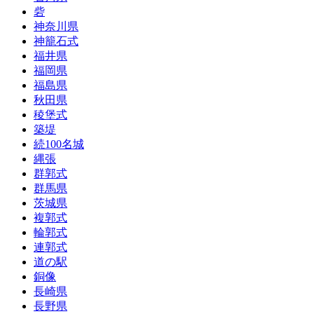
砦
神奈川県
神籠石式
福井県
福岡県
福島県
秋田県
稜堡式
築堤
続100名城
縄張
群郭式
群馬県
茨城県
複郭式
輪郭式
連郭式
道の駅
銅像
長崎県
長野県