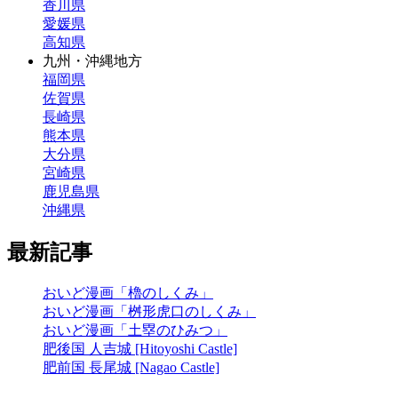
香川県
愛媛県
高知県
九州・沖縄地方
福岡県
佐賀県
長崎県
熊本県
大分県
宮崎県
鹿児島県
沖縄県
最新記事
おいど漫画「櫓のしくみ」
おいど漫画「桝形虎口のしくみ」
おいど漫画「土塁のひみつ」
肥後国 人吉城 [Hitoyoshi Castle]
肥前国 長尾城 [Nagao Castle]