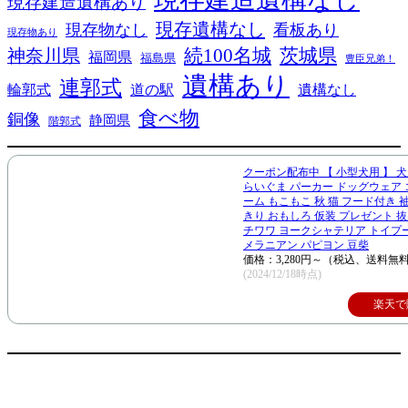
現存建造遺構あり
現存遺構なし
現存物なし
看板あり
現存物あり
続100名城
茨城県
神奈川県
福岡県
福島県
豊臣兄弟！
遺構あり
連郭式
輪郭式
道の駅
遺構なし
食べ物
銅像
静岡県
階郭式
クーポン配布中 【 小型犬用 】 犬
らいぐま パーカー ドッグウェア
ーム もこもこ 秋 猫 フード付き 
きり おもしろ 仮装 プレゼント 
チワワ ヨークシャテリア トイプ
メラニアン パピヨン 豆柴
価格：3,280円～（税込、送料無料
(2024/12/18時点)
楽天で