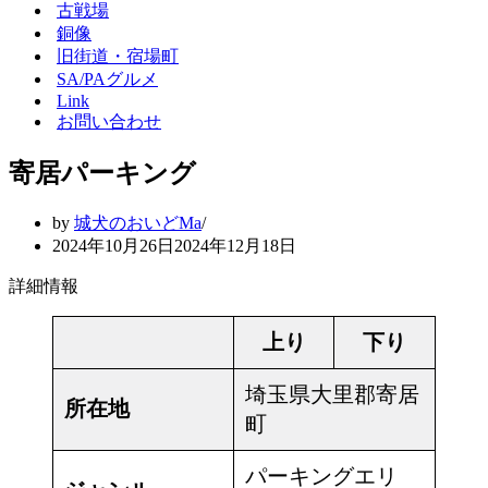
シ
ー
古戦場
ョ
シ
銅像
ン
ョ
旧街道・宿場町
メ
ン
SA/PAグルメ
ニ
メ
Link
ュ
ニ
ー
ュ
お問い合わせ
ー
寄居パーキング
by
城犬のおいどMa
2024年10月26日
2024年12月18日
詳細情報
上り
下り
埼玉県大里郡寄居
所在地
町
パーキングエリ