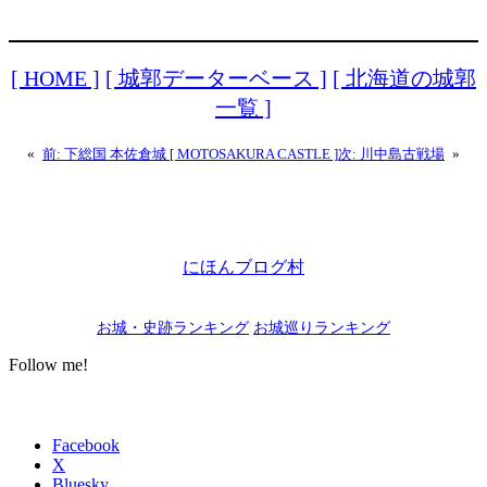
[ HOME ]
[ 城郭データーベース ]
[ 北海道の城郭
一覧 ]
«
前:
下総国 本佐倉城 [ MOTOSAKURA CASTLE ]
次:
川中島古戦場
»
にほんブログ村
お城・史跡ランキング
お城巡りランキング
Follow me!
Facebook
X
Bluesky