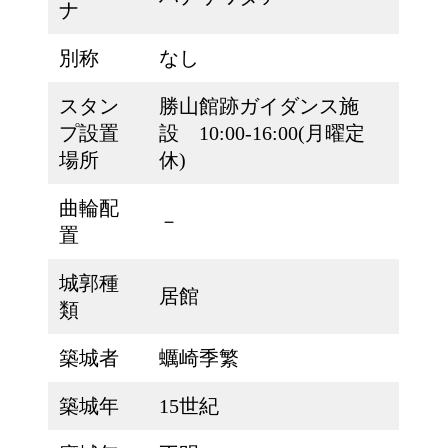
ナ
別称
なし
スタン
勝山館跡ガイダンス施
プ設置
設 10:00-16:00(月曜定
場所
休)
曲輪配
－
置
城郭種
居館
類
築城者
蠣崎季繁
築城年
15世紀