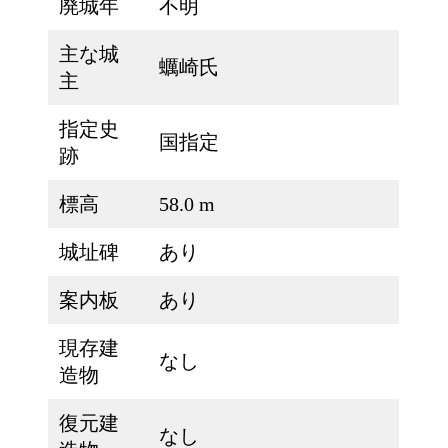
廃城年
不明
主な城
蠣崎氏
主
指定史
国指定
跡
標高
58.0 m
城址碑
あり
案内板
あり
現存建
なし
造物
復元建
なし