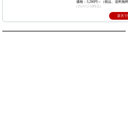
価格：3,280円～（税込、送料無料
(2024/12/18時点)
楽天で