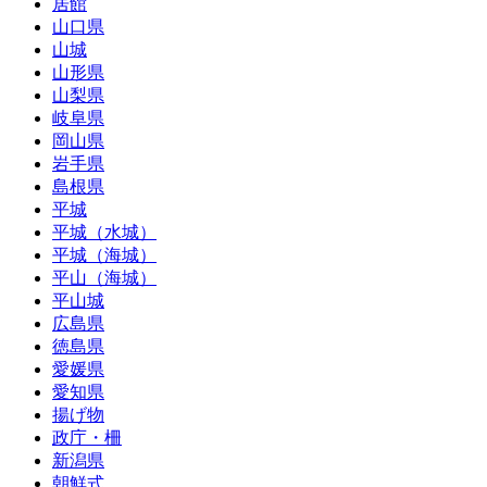
居館
山口県
山城
山形県
山梨県
岐阜県
岡山県
岩手県
島根県
平城
平城（水城）
平城（海城）
平山（海城）
平山城
広島県
徳島県
愛媛県
愛知県
揚げ物
政庁・柵
新潟県
朝鮮式