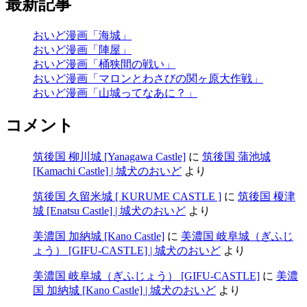
最新記事
おいど漫画「海城」
おいど漫画「陣屋」
おいど漫画「桶狭間の戦い」
おいど漫画「マロンとわさびの関ヶ原大作戦」
おいど漫画「山城ってなあに？」
コメント
筑後国 柳川城 [Yanagawa Castle]
に
筑後国 蒲池城
[Kamachi Castle] | 城犬のおいど
より
筑後国 久留米城 [ KURUME CASTLE ]
に
筑後国 榎津
城 [Enatsu Castle] | 城犬のおいど
より
美濃国 加納城 [Kano Castle]
に
美濃国 岐阜城（ぎふじ
ょう） [GIFU-CASTLE] | 城犬のおいど
より
美濃国 岐阜城（ぎふじょう） [GIFU-CASTLE]
に
美濃
国 加納城 [Kano Castle] | 城犬のおいど
より