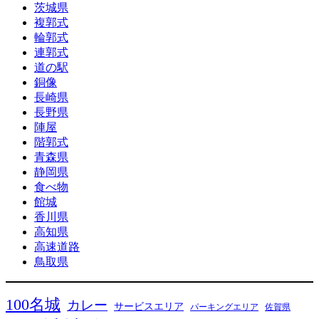
茨城県
複郭式
輪郭式
連郭式
道の駅
銅像
長崎県
長野県
陣屋
階郭式
青森県
静岡県
食べ物
館城
香川県
高知県
高速道路
鳥取県
100名城
カレー
サービスエリア
パーキングエリア
佐賀県