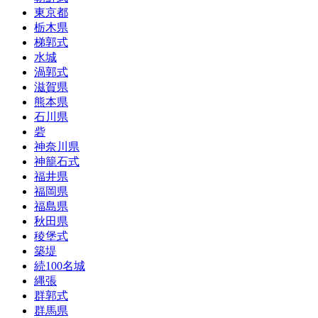
東京都
栃木県
梯郭式
水城
渦郭式
滋賀県
熊本県
石川県
砦
神奈川県
神籠石式
福井県
福岡県
福島県
秋田県
稜堡式
築堤
続100名城
縄張
群郭式
群馬県