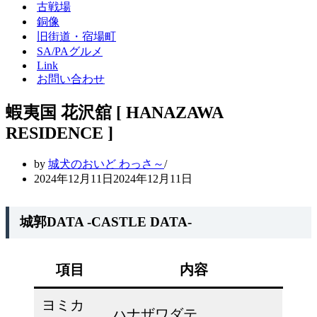
シ
ー
古戦場
ョ
シ
銅像
ン
ョ
旧街道・宿場町
メ
ン
SA/PAグルメ
ニ
メ
Link
ュ
ニ
ー
ュ
お問い合わせ
ー
蝦夷国 花沢舘 [ HANAZAWA
RESIDENCE ]
by
城犬のおいど わっさ～
2024年12月11日
2024年12月11日
城郭DATA -CASTLE DATA-
項目
内容
ヨミカ
ハナザワダテ