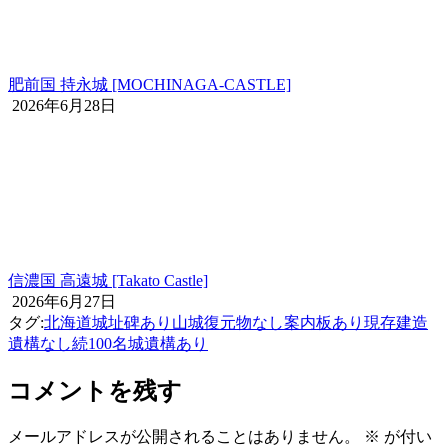
肥前国 持永城 [MOCHINAGA-CASTLE]
2026年6月28日
信濃国 高遠城 [Takato Castle]
2026年6月27日
タグ:
北海道
城址碑あり
山城
復元物なし
案内板あり
現存建造
遺構なし
続100名城
遺構あり
コメントを残す
メールアドレスが公開されることはありません。
※
が付い