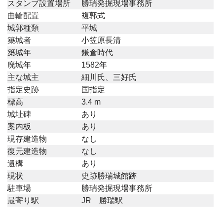
スタンプ設置場所
勝瑞発掘現場事務所
曲輪配置
複郭式
城郭種類
平城
築城者
小笠原長清
築城年
鎌倉時代
廃城年
1582年
主な城主
細川氏、三好氏
指定史跡
国指定
標高
3.4 m
城址碑
あり
案内板
あり
現存建造物
なし
復元建造物
なし
遺構
あり
現状
史跡勝瑞城館跡
駐車場
勝瑞発掘現場事務所
最寄り駅
JR 勝瑞駅