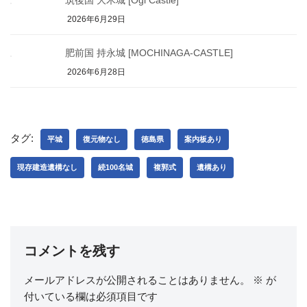
2026年6月29日
肥前国 持永城 [MOCHINAGA-CASTLE]
2026年6月28日
タグ:
平城
復元物なし
徳島県
案内板あり
現存建造遺構なし
続100名城
複郭式
遺構あり
コメントを残す
メールアドレスが公開されることはありません。
※
が
付いている欄は必須項目です