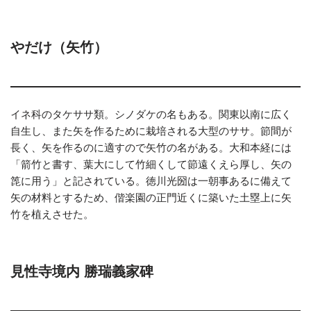
やだけ（矢竹）
イネ科のタケササ類。シノダケの名もある。関東以南に広く
自生し、また矢を作るために栽培される大型のササ。節間が
長く、矢を作るのに適すので矢竹の名がある。大和本経には
「箭竹と書す、葉大にして竹細くして節遠くえら厚し、矢の
箆に用う」と記されている。徳川光圀は一朝事あるに備えて
矢の材料とするため、偕楽園の正門近くに築いた土塁上に矢
竹を植えさせた。
見性寺境内 勝瑞義家碑