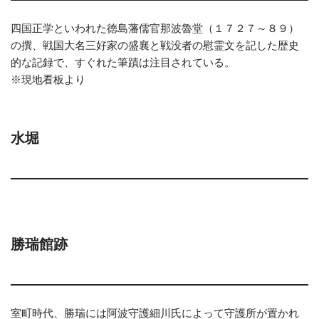
四国正学といわれた徳島藩儒官那波魯堂（１７２７～８９）
の撰、戦国大名三好家の盛襄と戦没者の慰霊文を記した歴史
的な記録で、すぐれた筆蹟は注目されている。
※現地看板より
水堀
勝瑞館跡
室町時代、勝瑞には阿波守護細川氏によって守護所が置かれ