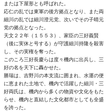
または下屋形とも呼ばれた。
応仁の乱では東軍の後方拠点となり、また両
細川の乱では細川澄元党、次いでその子晴元
党の拠点となった。
天文２２年（１５５３）、家臣の三好義賢
（後に実休と号する）が守護細川持隆を殺害
し、その実権を奪った。
このころ三好長慶らは度々機内に出兵し、三
好の名を天下に轟かせた。
勝瑞は、吉野川の本支流に囲まれ、水運の便
に恵まれた土地で、機内で活躍した細川・三
好両氏は、機内から多くの物資や文化をもた
らせ、機内と直結した文化都市としても全盛
を誇った。