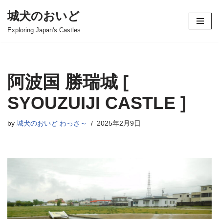
城犬のおいど
コ
Exploring Japan's Castles
ン
テ
ン
ツ
阿波国 勝瑞城 [
へ
ス
SYOUZUIJI CASTLE ]
キ
ッ
by
城犬のおいど わっさ～
2025年2月9日
プ