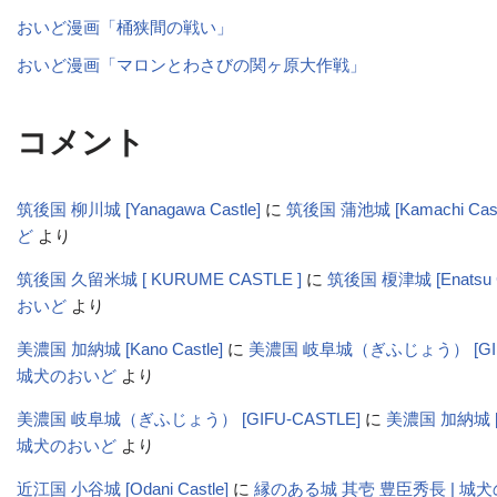
おいど漫画「桶狭間の戦い」
おいど漫画「マロンとわさびの関ヶ原大作戦」
コメント
筑後国 柳川城 [Yanagawa Castle]
に
筑後国 蒲池城 [Kamachi Cas
ど
より
筑後国 久留米城 [ KURUME CASTLE ]
に
筑後国 榎津城 [Enatsu C
おいど
より
美濃国 加納城 [Kano Castle]
に
美濃国 岐阜城（ぎふじょう） [GIFU-
城犬のおいど
より
美濃国 岐阜城（ぎふじょう） [GIFU-CASTLE]
に
美濃国 加納城 [Ka
城犬のおいど
より
近江国 小谷城 [Odani Castle]
に
縁のある城 其壱 豊臣秀長 | 城