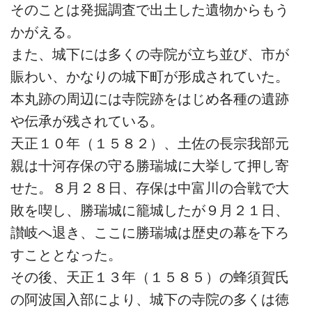
そのことは発掘調査で出土した遺物からもう
かがえる。
また、城下には多くの寺院が立ち並び、市が
賑わい、かなりの城下町が形成されていた。
本丸跡の周辺には寺院跡をはじめ各種の遺跡
や伝承が残されている。
天正１０年（１５８２）、土佐の長宗我部元
親は十河存保の守る勝瑞城に大挙して押し寄
せた。８月２８日、存保は中富川の合戦で大
敗を喫し、勝瑞城に籠城したが９月２１日、
讃岐へ退き、ここに勝瑞城は歴史の幕を下ろ
すこととなった。
その後、天正１３年（１５８５）の蜂須賀氏
の阿波国入部により、城下の寺院の多くは徳