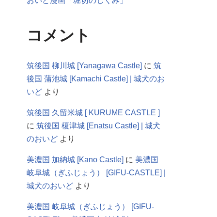
おいど漫画「堀切のしくみ」
コメント
筑後国 柳川城 [Yanagawa Castle]
に
筑
後国 蒲池城 [Kamachi Castle] | 城犬のお
いど
より
筑後国 久留米城 [ KURUME CASTLE ]
に
筑後国 榎津城 [Enatsu Castle] | 城犬
のおいど
より
美濃国 加納城 [Kano Castle]
に
美濃国
岐阜城（ぎふじょう） [GIFU-CASTLE] |
城犬のおいど
より
美濃国 岐阜城（ぎふじょう） [GIFU-