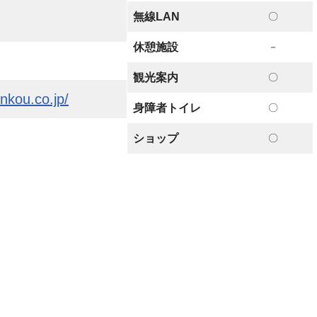
無線LAN
〇
休憩施設
－
観光案内
〇
nkou.co.jp/
身障者トイレ
〇
ショップ
〇