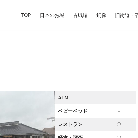
TOP
日本のお城
古戦場
銅像
旧街道・
ATM
－
ベビーベッド
－
レストラン
〇
軽食・喫茶
〇