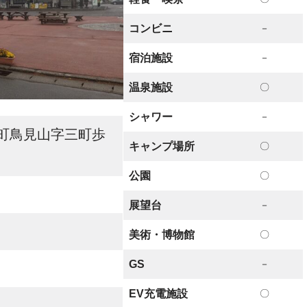
コンビニ
－
宿泊施設
－
温泉施設
〇
シャワー
－
町鳥見山字三町歩
キャンプ場所
〇
公園
〇
展望台
－
美術・博物館
〇
GS
－
EV充電施設
〇