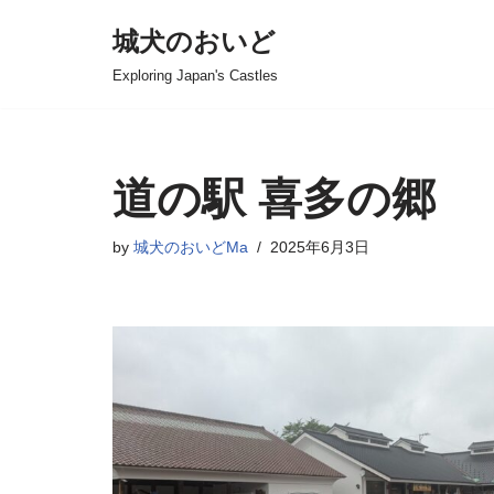
城犬のおいど
コ
Exploring Japan's Castles
ン
テ
ン
ツ
道の駅 喜多の郷
へ
ス
by
城犬のおいどMa
2025年6月3日
キ
ッ
プ