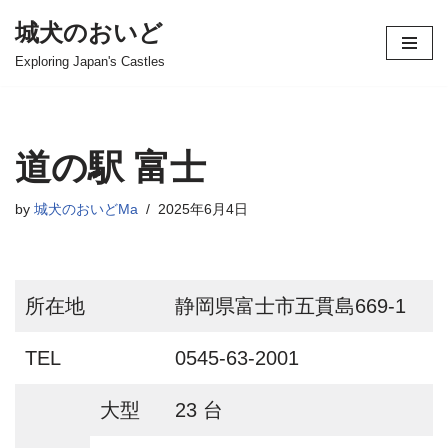
城犬のおいど
コ
Exploring Japan's Castles
ン
テ
ン
ツ
道の駅 富士
へ
ス
by
城犬のおいどMa
2025年6月4日
キ
ッ
プ
所在地
静岡県富士市五貫島669-1
TEL
0545-63-2001
大型
23 台