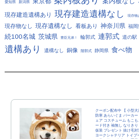
案内板あり
案内板なし
東京都
愛知県
新潟県
現存建造遺構なし
現存建造遺構あり
現存物
現存遺構なし
神奈川県
現存物なし
看板あり
福岡
連郭式
続100名城
茨城県
輪郭式
道の駅
豊臣兄弟！
遺構あり
食べ物
銅像
遺構なし
静岡県
階郭式
クーポン配布中 【 小型犬
防寒 あらいぐま パーカー
ェア コスチューム もこもこ
ード付き 袖無し なりきり
仮装 プレゼント 抜け毛対
ヨークシャテリア トイプ