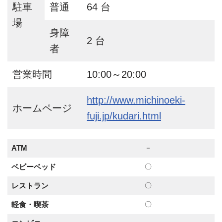
駐車
普通
64 台
場
身障
2 台
者
営業時間
10:00～20:00
http://www.michinoeki-
ホームページ
fuji.jp/kudari.html
ATM
－
ベビーベッド
〇
レストラン
〇
軽食・喫茶
〇