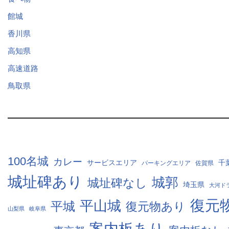
館城
香川県
高知県
高速道路
鳥取県
100名城
カレー
サービスエリア
千
パーキングエリア
佐賀県
城址碑あり
城郭
城址碑なし
埼玉県
大河ド
復元
平山城
平城
復元物あり
山梨県
岐阜県