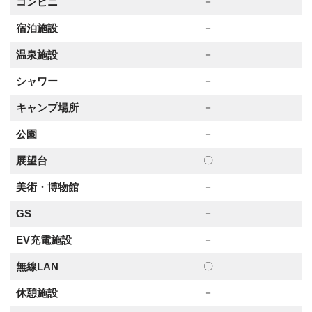
コンビニ
－
宿泊施設
－
温泉施設
－
シャワー
－
キャンプ場所
－
公園
－
展望台
〇
美術・博物館
－
GS
－
EV充電施設
－
無線LAN
〇
休憩施設
－