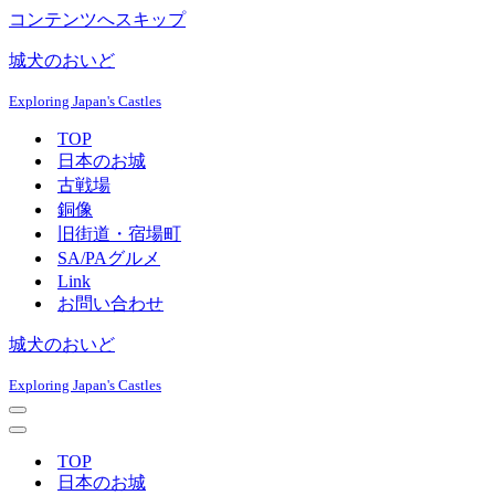
コンテンツへスキップ
城犬のおいど
Exploring Japan's Castles
TOP
日本のお城
古戦場
銅像
旧街道・宿場町
SA/PAグルメ
Link
お問い合わせ
城犬のおいど
Exploring Japan's Castles
ナ
ビ
ナ
ゲ
ビ
TOP
ー
ゲ
日本のお城