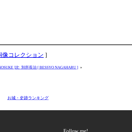
銅像コレクション
]
OSUKE ]
次:
別所長治 [ BESSYO NAGAHARU ]
»
お城・史跡ランキング
Follow me!