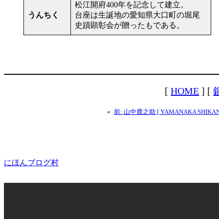
松江開府400年を記念して建立。
うんちく
台座は生誕地の愛知県大口町の堀尾
史蹟顕彰会が贈ったもである。
[
HOME
] [
«
前:
山中鹿之助 [ YAMANAKA SHIKAN
にほんブログ村