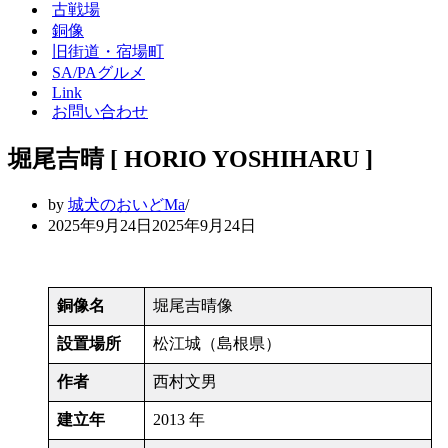
シ
ー
古戦場
ョ
シ
銅像
ン
ョ
旧街道・宿場町
メ
ン
SA/PAグルメ
ニ
メ
Link
ュ
ニ
ー
ュ
お問い合わせ
ー
堀尾吉晴 [ HORIO YOSHIHARU ]
by
城犬のおいどMa
2025年9月24日
2025年9月24日
銅像名
堀尾吉晴像
設置場所
松江城（島根県）
作者
西村文男
建立年
2013 年