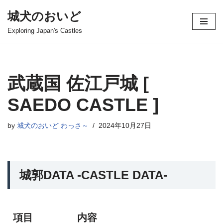
城犬のおいど
コ
Exploring Japan's Castles
ン
テ
ン
ツ
武蔵国 佐江戸城 [
へ
ス
SAEDO CASTLE ]
キ
ッ
by
城犬のおいど わっさ～
2024年10月27日
プ
城郭DATA -CASTLE DATA-
項目
内容