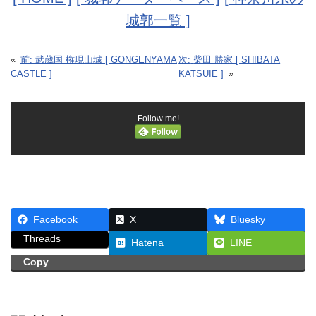
城郭一覧 ]
«
前:
武蔵国 権現山城 [ GONGENYAMA
次:
柴田 勝家 [ SHIBATA
CASTLE ]
KATSUIE ]
»
Follow me!
Facebook
X
Bluesky
Threads
Hatena
LINE
Copy