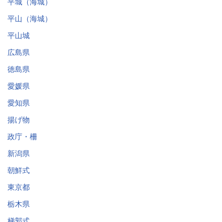
平城（海城）
平山（海城）
平山城
広島県
徳島県
愛媛県
愛知県
揚げ物
政庁・柵
新潟県
朝鮮式
東京都
栃木県
梯郭式