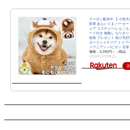
クーポン配布中 【 小型犬
防寒 あらいぐま パーカー
ェア コスチューム もこもこ
ード付き 袖無し なりきり
仮装 プレゼント 抜け毛対
ヨークシャテリア トイプ
メラニアン パピヨン 豆柴
価格：3,280円～（税込、
(2024/12/18時点)