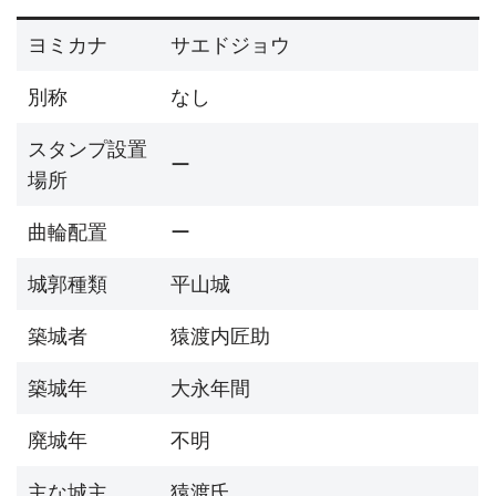
ヨミカナ
サエドジョウ
別称
なし
スタンプ設置
ー
場所
曲輪配置
ー
城郭種類
平山城
築城者
猿渡内匠助
築城年
大永年間
廃城年
不明
主な城主
猿渡氏