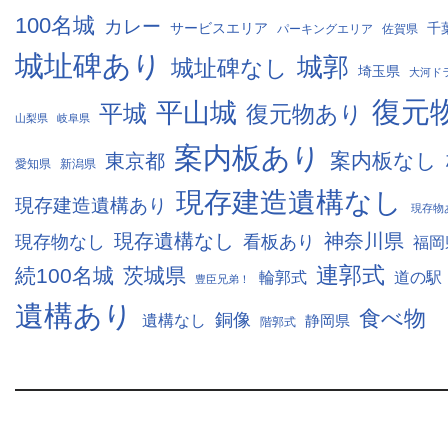
100名城
カレー
サービスエリア
千
パーキングエリア
佐賀県
城址碑あり
城郭
城址碑なし
埼玉県
大河ド
復元
平山城
平城
復元物あり
山梨県
岐阜県
案内板あり
案内板なし
東京都
愛知県
新潟県
現存建造遺構なし
現存建造遺構あり
現存物
現存遺構なし
神奈川県
現存物なし
看板あり
福岡
連郭式
続100名城
茨城県
輪郭式
道の駅
豊臣兄弟！
遺構あり
食べ物
銅像
遺構なし
静岡県
階郭式