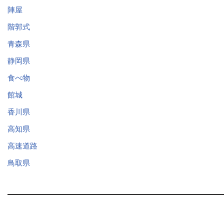
陣屋
階郭式
青森県
静岡県
食べ物
館城
香川県
高知県
高速道路
鳥取県