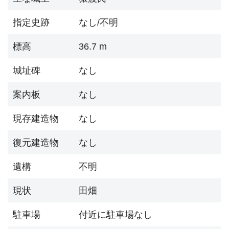
指定史跡
なし/不明
標高
36.7 m
城址碑
なし
案内板
なし
現存建造物
なし
復元建造物
なし
遺構
不明
現状
田畑
駐車場
付近に駐車場なし