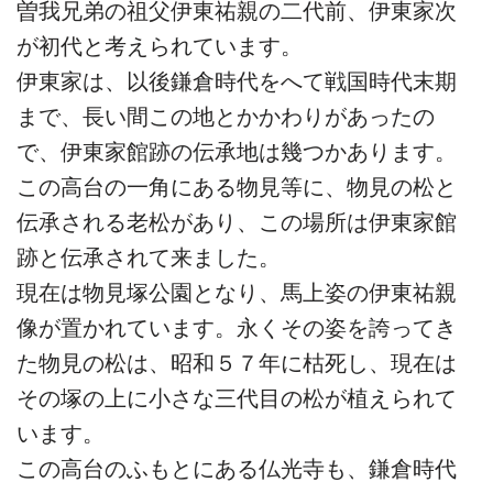
曽我兄弟の祖父伊東祐親の二代前、伊東家次
が初代と考えられています。
伊東家は、以後鎌倉時代をへて戦国時代末期
まで、長い間この地とかかわりがあったの
で、伊東家館跡の伝承地は幾つかあります。
この高台の一角にある物見等に、物見の松と
伝承される老松があり、この場所は伊東家館
跡と伝承されて来ました。
現在は物見塚公園となり、馬上姿の伊東祐親
像が置かれています。永くその姿を誇ってき
た物見の松は、昭和５７年に枯死し、現在は
その塚の上に小さな三代目の松が植えられて
います。
この高台のふもとにある仏光寺も、鎌倉時代