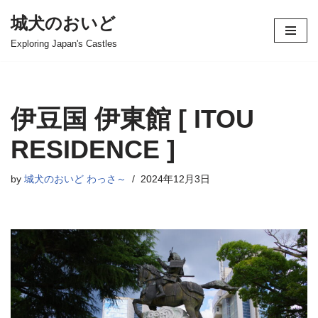
城犬のおいど
コ
Exploring Japan's Castles
ン
テ
ン
ツ
伊豆国 伊東館 [ ITOU
へ
ス
RESIDENCE ]
キ
ッ
by
城犬のおいど わっさ～
2024年12月3日
プ