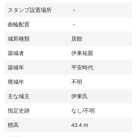
スタンプ設置場所
－
曲輪配置
－
城郭種類
居館
築城者
伊東祐親
築城年
平安時代
廃城年
不明
主な城主
伊東氏
指定史跡
なし/不明
標高
43.4 m