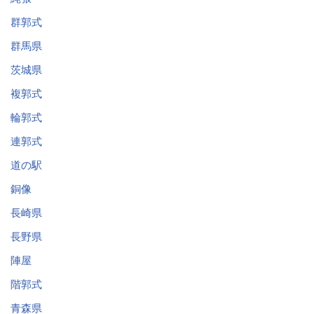
群郭式
群馬県
茨城県
複郭式
輪郭式
連郭式
道の駅
銅像
長崎県
長野県
陣屋
階郭式
青森県