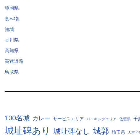
静岡県
食べ物
館城
香川県
高知県
高速道路
鳥取県
100名城
カレー
サービスエリア
千
パーキングエリア
佐賀県
城址碑あり
城郭
城址碑なし
埼玉県
大河ド