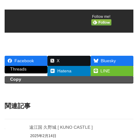
Follow me!
Facebook
X
Bluesky
Threads
Hatena
LINE
Copy
関連記事
遠江国 久野城 [ KUNO CASTLE ]
2025年2月14日