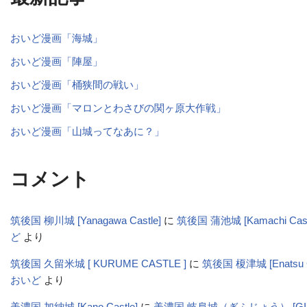
おいど漫画「海城」
おいど漫画「陣屋」
おいど漫画「桶狭間の戦い」
おいど漫画「マロンとわさびの関ヶ原大作戦」
おいど漫画「山城ってなあに？」
コメント
筑後国 柳川城 [Yanagawa Castle]
に
筑後国 蒲池城 [Kamachi Cas
ど
より
筑後国 久留米城 [ KURUME CASTLE ]
に
筑後国 榎津城 [Enatsu C
おいど
より
美濃国 加納城 [Kano Castle]
に
美濃国 岐阜城（ぎふじょう） [GIFU-