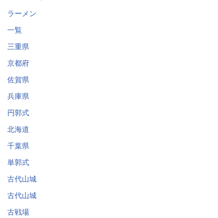
ラーメン
一覧
三重県
京都府
佐賀県
兵庫県
円郭式
北海道
千葉県
単郭式
古代山城
古代山城
古戦場