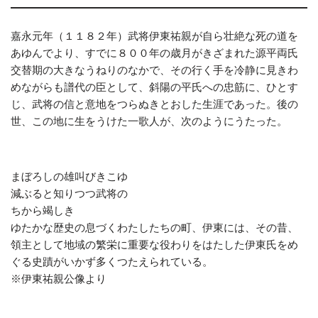
嘉永元年（１１８２年）武将伊東祐親が自ら壮絶な死の道を
あゆんでより、すでに８００年の歳月がきざまれた源平両氏
交替期の大きなうねりのなかで、その行く手を冷静に見きわ
めながらも譜代の臣として、斜陽の平氏への忠筋に、ひとす
じ、武将の信と意地をつらぬきとおした生涯であった。後の
世、この地に生をうけた一歌人が、次のようにうたった。
まぼろしの雄叫びきこゆ
減ぶると知りつつ武将の
ちから竭しき
ゆたかな歴史の息づくわたしたちの町、伊東には、その昔、
領主として地域の繁栄に重要な役わりをはたした伊東氏をめ
ぐる史蹟がいかず多くつたえられている。
※伊東祐親公像より