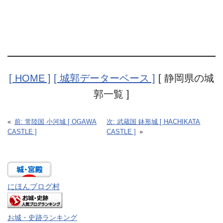
[ HOME ]
[ 城郭データーベース ]
[ 静岡県の城
郭一覧 ]
«
前:
常陸国 小河城 [ OGAWA
次:
武蔵国 鉢形城 [ HACHIKATA
CASTLE ]
CASTLE ]
»
にほんブログ村
お城・史跡ランキング