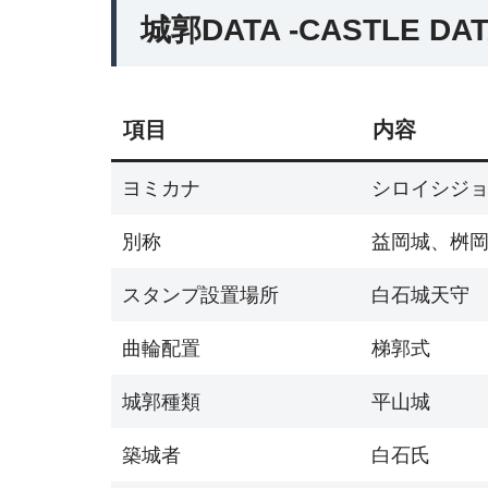
城郭DATA -CASTLE DAT
項目
内容
ヨミカナ
シロイシジ
別称
益岡城、桝
スタンプ設置場所
白石城天守 09
曲輪配置
梯郭式
城郭種類
平山城
築城者
白石氏