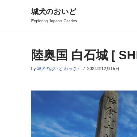
城犬のおいど
コ
Exploring Japan's Castles
ン
テ
ン
ツ
陸奥国 白石城 [ SHIR
へ
ス
by
城犬のおいど わっさ～
2024年12月15日
キ
ッ
プ