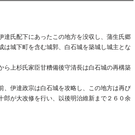
伊達氏配下にあったこの地方を没収し、蒲生氏郷
成は城下町を含む城郭、白石城を築城し城主とな
から上杉氏家臣甘糟備後守清長は白石城の再構築
前、伊達政宗は白石城を攻略し、この地方は再び
十郎が大改修を行い、以後明治維新まで２６０余