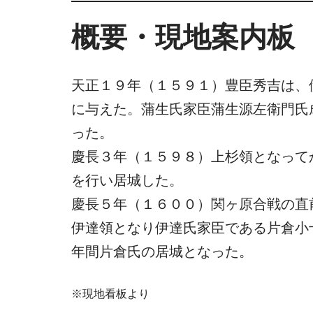
概要・現地案内板
天正１９年（１５９１）豊臣秀吉は、
に与えた。蒲生氏家臣蒲生源左衛門氏
った。
慶長３年（１５９８）上杉領となって
を行い居城した。
慶長５年（１６００）関ヶ原合戦の直
伊達領となり伊達氏家臣である片倉小
年間片倉氏の居城となった。
※現地看板より