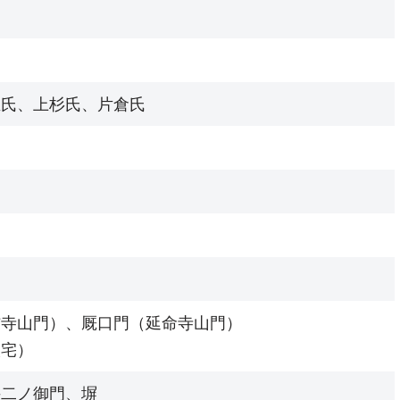
生氏、上杉氏、片倉氏
信寺山門）、厩口門（延命寺山門）
人宅）
手二ノ御門、塀