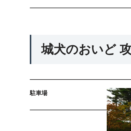
城犬のおいど 
駐車場