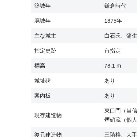
築城年
鎌倉時代
廃城年
1875年
主な城主
白石氏、蒲
指定史跡
市指定
標高
78.1 m
城址碑
あり
案内板
あり
東口門（当
現存建造物
煙硝蔵（個
復元建造物
三階櫓、大