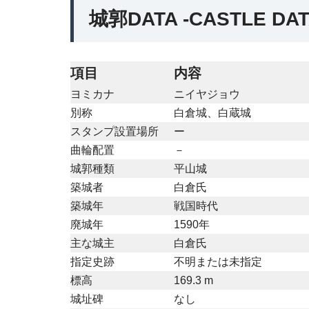
城郭DATA -CASTLE DA
項目
内容
ヨミカナ
ニイヤジョウ
別称
白倉城、白蔵城
スタンプ設置場所
ー
曲輪配置
－
城郭種類
平山城
築城者
白倉氏
築城年
戦国時代
廃城年
1590年
主な城主
白倉氏
指定史跡
不明または未指定
標高
169.3 m
城址碑
なし