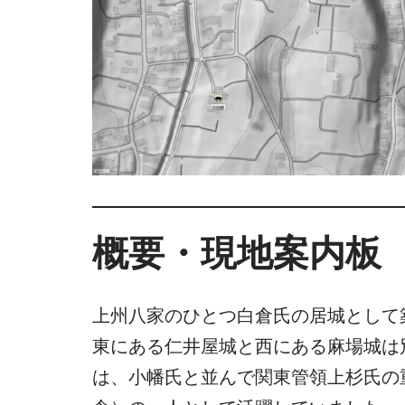
概要・現地案内板
上州八家のひとつ白倉氏の居城として
東にある仁井屋城と西にある麻場城は
は、小幡氏と並んで関東管領上杉氏の