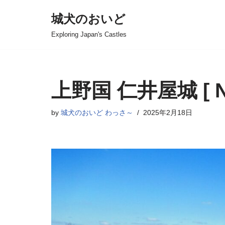
城犬のおいど
コ
Exploring Japan's Castles
ン
テ
ン
ツ
上野国 仁井屋城 [ NI
へ
ス
by
城犬のおいど わっさ～
2025年2月18日
キ
ッ
プ