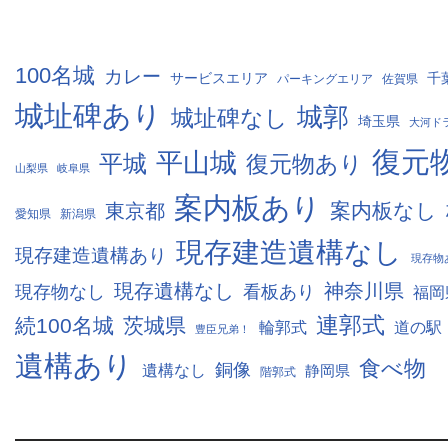
100名城
カレー
サービスエリア
千
パーキングエリア
佐賀県
城址碑あり
城郭
城址碑なし
埼玉県
大河ド
復元
平山城
平城
復元物あり
山梨県
岐阜県
案内板あり
案内板なし
東京都
愛知県
新潟県
現存建造遺構なし
現存建造遺構あり
現存物
現存遺構なし
神奈川県
現存物なし
看板あり
福岡
連郭式
続100名城
茨城県
輪郭式
道の駅
豊臣兄弟！
遺構あり
食べ物
銅像
遺構なし
静岡県
階郭式