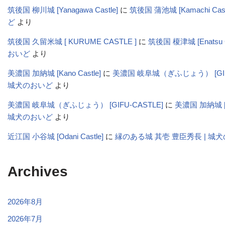
筑後国 柳川城 [Yanagawa Castle]
に
筑後国 蒲池城 [Kamachi Cas
ど
より
筑後国 久留米城 [ KURUME CASTLE ]
に
筑後国 榎津城 [Enatsu C
おいど
より
美濃国 加納城 [Kano Castle]
に
美濃国 岐阜城（ぎふじょう） [GIFU-
城犬のおいど
より
美濃国 岐阜城（ぎふじょう） [GIFU-CASTLE]
に
美濃国 加納城 [Ka
城犬のおいど
より
近江国 小谷城 [Odani Castle]
に
縁のある城 其壱 豊臣秀長 | 城
Archives
2026年8月
2026年7月