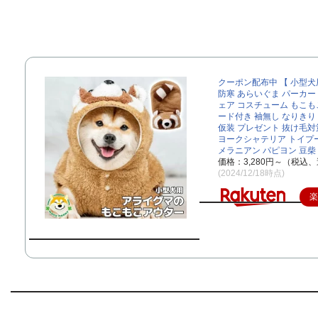
クーポン配布中 【 小型犬
防寒 あらいぐま パーカー
ェア コスチューム もこもこ
ード付き 袖無し なりきり
仮装 プレゼント 抜け毛対
ヨークシャテリア トイプ
メラニアン パピヨン 豆柴
価格：3,280円～（税込、
(2024/12/18時点)