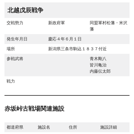
北越戊辰戦争
交戦勢力
新政府軍
同盟軍村松藩・米沢
藩
発生年月日
慶応４年６月１日
場所
新潟県三条市駒込１８３７付近
参戦武将
青木剛八
皆川亀治
内藤伝太郎
戦力
赤坂峠古戦場関連施設
都道府県
施設名
住所
施設詳細