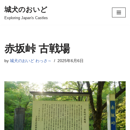
城犬のおいど
コ
Exploring Japan's Castles
ン
テ
ン
ツ
赤坂峠 古戦場
へ
ス
by
城犬のおいど わっさ～
2025年6月6日
キ
ッ
プ