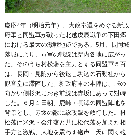
慶応4年（明治元年）、大政奉還をめぐる新政
府軍と同盟軍が戦った北越戊辰戦争の下田郷
における最大の激戦地跡である。5月、長岡城
落城により、両軍の戦線は県内各地に広がっ
た。そのうち村松藩を主力とする同盟軍５百
は、長岡・見附から後退し駒込の石動社から
観音堂に滞陣した。新政府軍の本陣は、峠の
向かい側杉沢におき前線は赤坂にあって対峙
した。６月１日朝、鹿峠・長澤の同盟陣地を
背景とし、赤坂の敵に総攻撃を敢行した。村
松藩は米沢・会津藩と共に松代藩を加えた相
手方と激戦。大地を震わす砲声、天に閃く砲