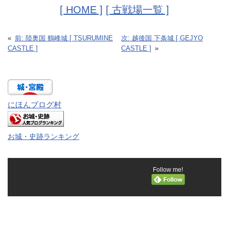
[ HOME ]
[ 古戦場一覧 ]
«
前:
陸奥国 鶴峰城 [ TSURUMINE
次:
越後国 下条城 [ GEJYO
CASTLE ]
CASTLE ]
»
にほんブログ村
お城・史跡ランキング
Follow me!