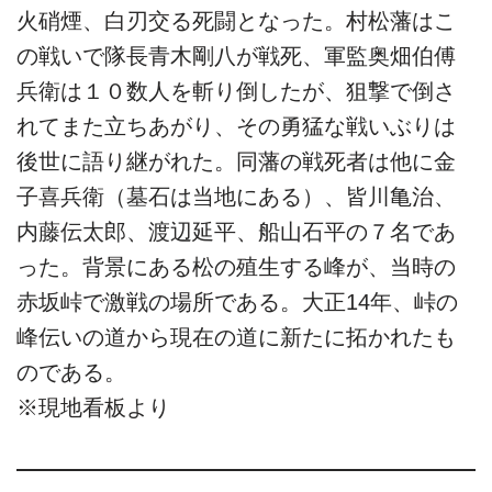
火硝煙、白刃交る死闘となった。村松藩はこ
の戦いで隊長青木剛八が戦死、軍監奥畑伯傅
兵衛は１０数人を斬り倒したが、狙撃で倒さ
れてまた立ちあがり、その勇猛な戦いぶりは
後世に語り継がれた。同藩の戦死者は他に金
子喜兵衛（墓石は当地にある）、皆川亀治、
内藤伝太郎、渡辺延平、船山石平の７名であ
った。背景にある松の殖生する峰が、当時の
赤坂峠で激戦の場所である。大正14年、峠の
峰伝いの道から現在の道に新たに拓かれたも
のである。
※現地看板より