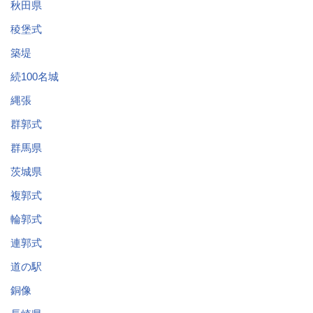
秋田県
稜堡式
築堤
続100名城
縄張
群郭式
群馬県
茨城県
複郭式
輪郭式
連郭式
道の駅
銅像