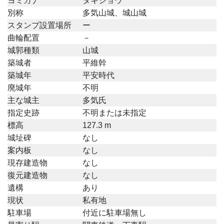
ヨミカナ
タキジョウ
別称
多気山城、城山城
スタンプ設置場所
ー
曲輪配置
－
城郭種類
山城
築城者
平維幹
築城年
平安時代
廃城年
不明
主な城主
多気氏
指定史跡
不明または未指定
標高
127.3 m
城址碑
なし
案内板
なし
現存建造物
なし
復元建造物
なし
遺構
あり
現状
私有地
駐車場
付近に駐車場無し