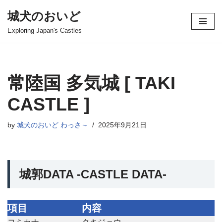
城犬のおいど
コ
Exploring Japan's Castles
ン
テ
ン
ツ
常陸国 多気城 [ TAKI
へ
ス
CASTLE ]
キ
ッ
by
城犬のおいど わっさ～
2025年9月21日
プ
城郭DATA -CASTLE DATA-
項目
内容