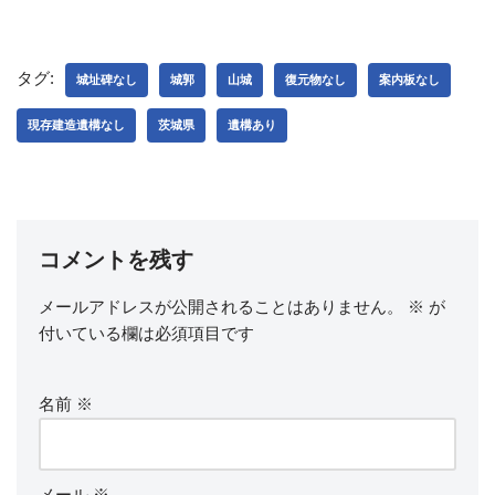
タグ:
城址碑なし
城郭
山城
復元物なし
案内板なし
現存建造遺構なし
茨城県
遺構あり
コメントを残す
メールアドレスが公開されることはありません。
※
が
付いている欄は必須項目です
名前
※
メール
※