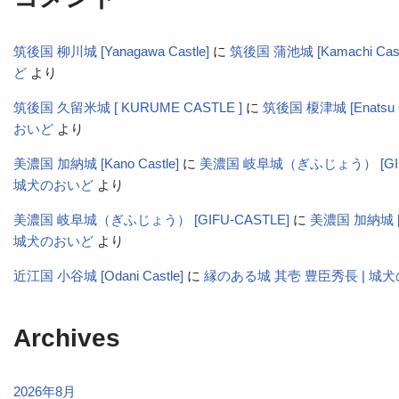
筑後国 柳川城 [Yanagawa Castle]
に
筑後国 蒲池城 [Kamachi Cas
ど
より
筑後国 久留米城 [ KURUME CASTLE ]
に
筑後国 榎津城 [Enatsu C
おいど
より
美濃国 加納城 [Kano Castle]
に
美濃国 岐阜城（ぎふじょう） [GIFU-
城犬のおいど
より
美濃国 岐阜城（ぎふじょう） [GIFU-CASTLE]
に
美濃国 加納城 [Ka
城犬のおいど
より
近江国 小谷城 [Odani Castle]
に
縁のある城 其壱 豊臣秀長 | 城
Archives
2026年8月