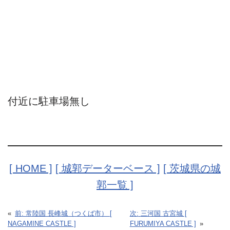
付近に駐車場無し
[ HOME ]
[ 城郭データーベース ]
[ 茨城県の城
郭一覧 ]
«
前:
常陸国 長峰城（つくば市） [
次:
三河国 古宮城 [
NAGAMINE CASTLE ]
FURUMIYA CASTLE ]
»