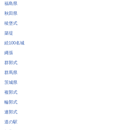
福島県
秋田県
稜堡式
築堤
続100名城
縄張
群郭式
群馬県
茨城県
複郭式
輪郭式
連郭式
道の駅