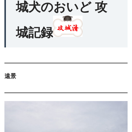
城犬のおいど 攻
城記録
遠景