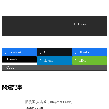
Follow me!
Facebook
X
Bluesky
Threads
Hatena
LINE
Copy
関連記事
肥後国 人吉城 [Hitoyoshi Castle]
2026年7月28日