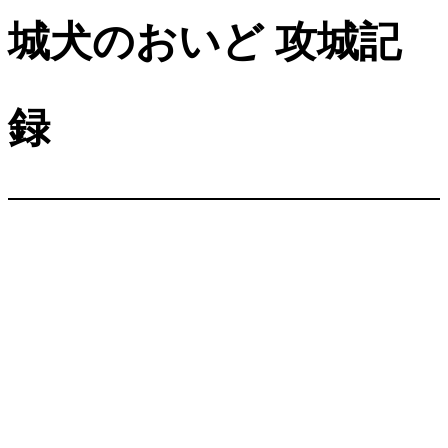
城犬のおいど 攻城記
録