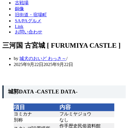
シ
ー
古戦場
ョ
シ
銅像
ン
ョ
旧街道・宿場町
メ
ン
SA/PAグルメ
ニ
メ
Link
ュ
ニ
ー
ュ
お問い合わせ
ー
三河国 古宮城 [ FURUMIYA CASTLE ]
by
城犬のおいど わっさ～
2025年9月22日
2025年9月22日
城郭DATA -CASTLE DATA-
項目
内容
ヨミカナ
フルミヤジョウ
別称
なし
作手歴史民俗資料館