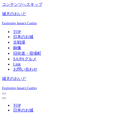
コンテンツへスキップ
城犬のおいど
Exploring Japan's Castles
TOP
日本のお城
古戦場
銅像
旧街道・宿場町
SA/PAグルメ
Link
お問い合わせ
城犬のおいど
Exploring Japan's Castles
ナ
ビ
ナ
ゲ
ビ
TOP
ー
ゲ
日本のお城