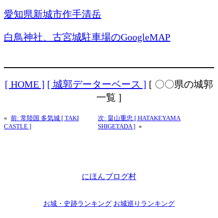
愛知県新城市作手清岳
白鳥神社、古宮城駐車場のGoogleMAP
[ HOME ]
[ 城郭データーベース ]
[ 〇〇県の城郭
一覧 ]
«
前:
常陸国 多気城 [ TAKI
次:
畠山重忠 [ HATAKEYAMA
CASTLE ]
SHIGETADA ]
»
にほんブログ村
お城・史跡ランキング
お城巡りランキング