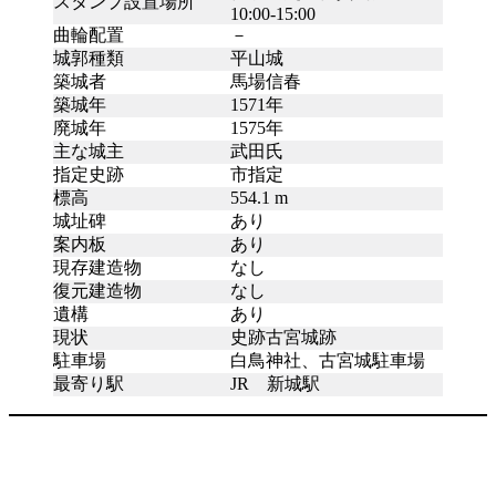
スタンプ設置場所
10:00-15:00
曲輪配置
－
城郭種類
平山城
築城者
馬場信春
築城年
1571年
廃城年
1575年
主な城主
武田氏
指定史跡
市指定
標高
554.1 m
城址碑
あり
案内板
あり
現存建造物
なし
復元建造物
なし
遺構
あり
現状
史跡古宮城跡
駐車場
白鳥神社、古宮城駐車場
最寄り駅
JR 新城駅