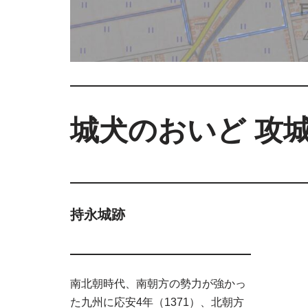
城犬のおいど 攻
持永城跡
南北朝時代、南朝方の勢力が強かっ
た九州に応安4年（1371）、北朝方