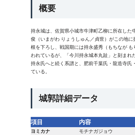
概要
持永城は、佐賀県小城市牛津町乙柳に所在した
俊（いまがわ りょうしゅん／貞世）がこの地
根を下ろし、戦国期には持永盛秀（もちなが 
われているが、「今川持永城本丸趾」と刻まれ
持永氏へと続く系譜と、肥前千葉氏・龍造寺氏
ている。
城郭詳細データ
項目
内容
ヨミカナ
モチナガジョウ