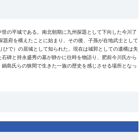
中世の平城である。南北朝期に九州探題として下向した今川了
に探題府を構えたことに始まり、その後、子孫が在地武士として
もりひで）の居城として知られた。現在は城郭としての遺構は失
た石碑と持永盛秀の墓が静かに往時を物語り、肥前今川氏から
・鍋島氏らの狭間で生きた一族の歴史を感じさせる場所となっ