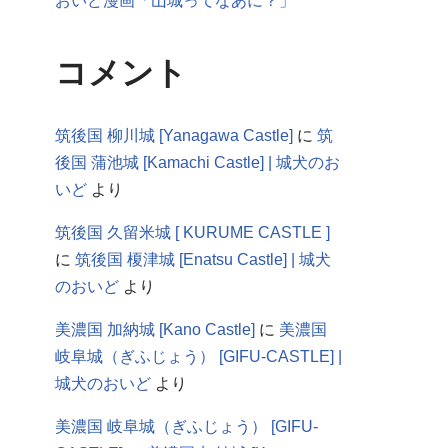
おいど漫画「山城ってなあに？」
コメント
筑後国 柳川城 [Yanagawa Castle]
に
筑
後国 蒲池城 [Kamachi Castle] | 城犬のお
いど
より
筑後国 久留米城 [ KURUME CASTLE ]
に
筑後国 榎津城 [Enatsu Castle] | 城犬
のおいど
より
美濃国 加納城 [Kano Castle]
に
美濃国
岐阜城（ぎふじょう） [GIFU-CASTLE] |
城犬のおいど
より
美濃国 岐阜城（ぎふじょう） [GIFU-