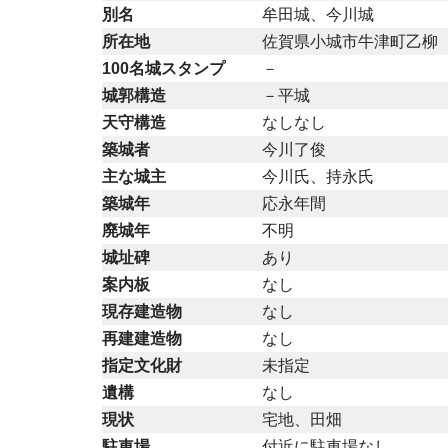
別名
牟田城、今川城
所在地
佐賀県小城市牛津町乙柳
100名城スタンプ
－
城郭構造
－平城
天守構造
なしなし
築城者
今川了俊
主な城主
今川氏、持永氏
築城年
応永年間
廃城年
不明
城址碑
あり
案内板
なし
現存建造物
なし
再建建造物
なし
指定文化財
未指定
遺構
なし
現状
宅地、田畑
駐車場
付近に駐車場なし