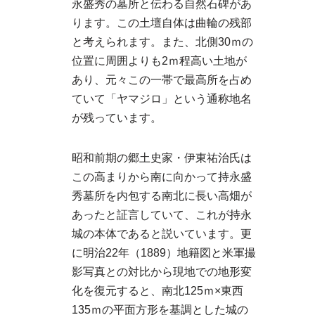
永盛秀の墓所と伝わる自然石碑があ
ります。この土壇自体は曲輪の残部
と考えられます。また、北側30ｍの
位置に周囲よりも2ｍ程高い土地が
あり、元々この一帯で最高所を占め
ていて「ヤマジロ」という通称地名
が残っています。
昭和前期の郷土史家・伊東祐治氏は
この高まりから南に向かって持永盛
秀墓所を内包する南北に長い高畑が
あったと証言していて、これが持永
城の本体であると説いています。更
に明治22年（1889）地籍図と米軍撮
影写真との対比から現地での地形変
化を復元すると、南北125ｍ×東西
135ｍの平面方形を基調とした城の