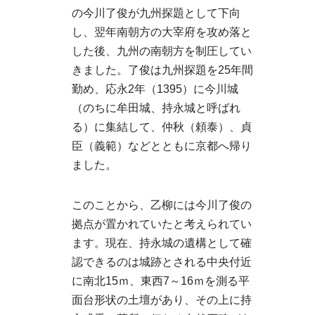
の今川了俊が九州探題として下向
し、翌年南朝方の大宰府を攻め落と
した後、九州の南朝方を制圧してい
きました。了俊は九州探題を25年間
勤め、応永2年（1395）に今川城
（のちに牟田城、持永城と呼ばれ
る）に集結して、仲秋（頼泰）、貞
臣（義範）などとともに京都へ帰り
ました。
このことから、乙柳には今川了俊の
拠点が置かれていたと考えられてい
ます。現在、持永城の遺構として確
認できるのは城跡とされる中央付近
に南北15ｍ、東西7～16ｍを測る平
面台形状の土壇があり、その上に持