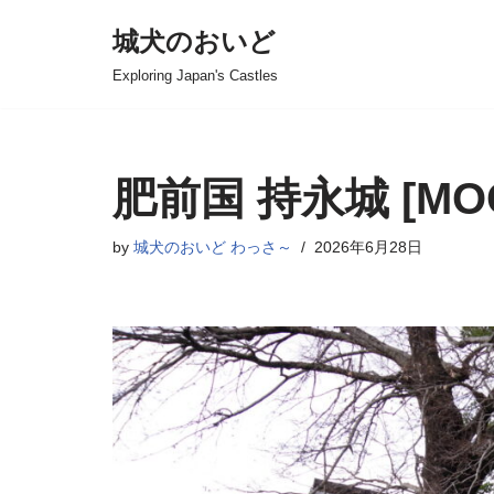
城犬のおいど
コ
Exploring Japan's Castles
ン
テ
ン
ツ
肥前国 持永城 [MOC
へ
ス
by
城犬のおいど わっさ～
2026年6月28日
キ
ッ
プ