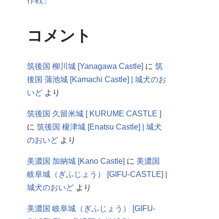
作戦」
コメント
筑後国 柳川城 [Yanagawa Castle]
に
筑
後国 蒲池城 [Kamachi Castle] | 城犬のお
いど
より
筑後国 久留米城 [ KURUME CASTLE ]
に
筑後国 榎津城 [Enatsu Castle] | 城犬
のおいど
より
美濃国 加納城 [Kano Castle]
に
美濃国
岐阜城（ぎふじょう） [GIFU-CASTLE] |
城犬のおいど
より
美濃国 岐阜城（ぎふじょう） [GIFU-