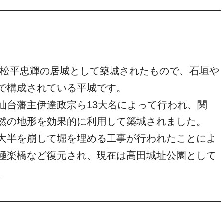
太守松平忠輝の居城として築城されたもので、石垣や
で構成されている平城です。
仙台藩主伊達政宗ら13大名によって行われ、関
然の地形を効果的に利用して築城されました。
大半を崩して堀を埋める工事が行われたことによ
極楽橋など復元され、現在は高田城址公園として
。