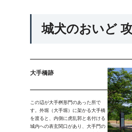
城犬のおいど 
大手橋跡
この辺が大手桝形門のあった所で
す。外堀（大手堀）に架かる大手橋
を渡ると、内側に虎乱郭と名付ける
城内への表玄関口があり、大手門の