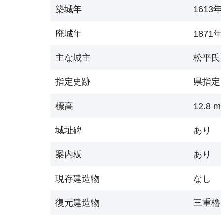
築城年
1613
廃城年
1871
主な城主
松平氏
指定史跡
県指定
標高
12.8 m
城址碑
あり
案内板
あり
現存建造物
なし
復元建造物
三重櫓