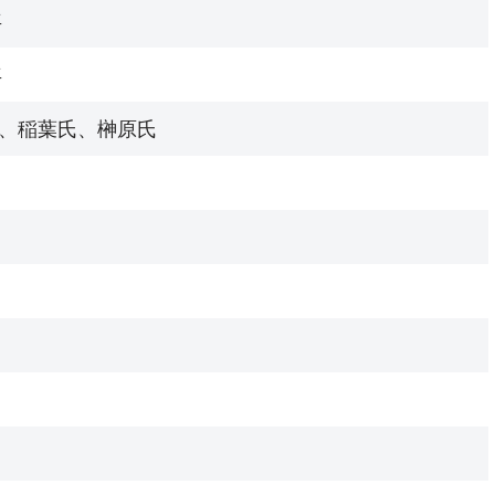
年
年
、稲葉氏、榊原氏