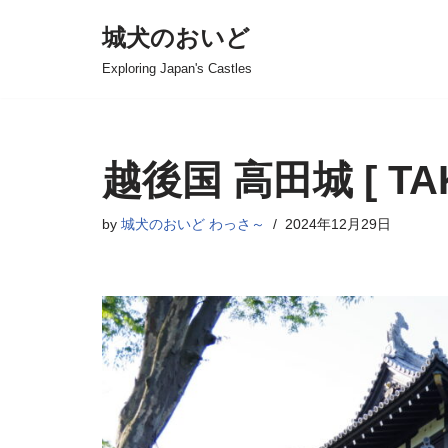
城犬のおいど
コ
Exploring Japan's Castles
ン
テ
ン
ツ
越後国 高田城 [ TAK
へ
ス
by
城犬のおいど わっさ～
2024年12月29日
キ
ッ
プ