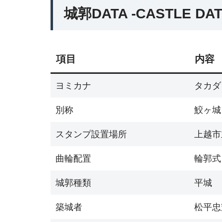
城郭DATA -CASTLE DAT
項目
内容
ヨミカナ
タカダ
別称
鮫ヶ城
スタンプ設置場所
上越市立
曲輪配置
輪郭式
城郭種類
平城
築城者
松平忠