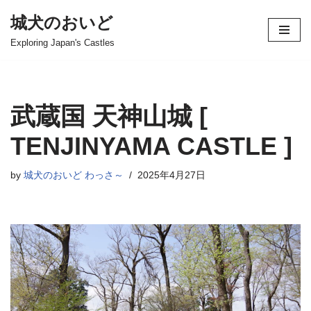
城犬のおいど
コ
Exploring Japan's Castles
ン
テ
ン
ツ
武蔵国 天神山城 [
へ
ス
TENJINYAMA CASTLE ]
キ
ッ
by
城犬のおいど わっさ～
2025年4月27日
プ