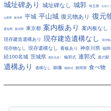
城址碑あり
城郭
城址碑なし
埼玉県
大河ド
復元
平山城
平城
復元物あり
山梨県
岐阜県
案内板あり
案内板なし
東京都
愛知県
新潟県
現存建造遺構なし
現存建造遺構あり
現存物
現存遺構なし
神奈川県
現存物なし
看板あり
福岡
連郭式
続100名城
茨城県
輪郭式
道の駅
豊臣兄弟！
遺構あり
食べ物
銅像
遺構なし
静岡県
階郭式