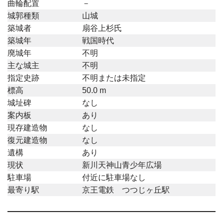
曲輪配置
－
城郭種類
山城
築城者
扇谷上杉氏
築城年
戦国時代
廃城年
不明
主な城主
不明
指定史跡
不明または未指定
標高
50.0 m
城址碑
なし
案内板
あり
現存建造物
なし
復元建造物
なし
遺構
あり
現状
新川天神山青少年広場
駐車場
付近に駐車場なし
最寄り駅
京王電鉄 つつじヶ丘駅