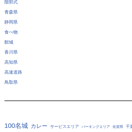
階郭式
青森県
静岡県
食べ物
館城
香川県
高知県
高速道路
鳥取県
100名城
カレー
サービスエリア
千
パーキングエリア
佐賀県