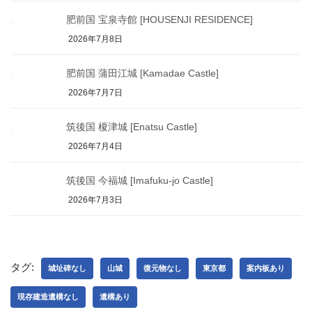
肥前国 宝泉寺館 [HOUSENJI RESIDENCE]
2026年7月8日
肥前国 蒲田江城 [Kamadae Castle]
2026年7月7日
筑後国 榎津城 [Enatsu Castle]
2026年7月4日
筑後国 今福城 [Imafuku-jo Castle]
2026年7月3日
タグ:
城址碑なし
山城
復元物なし
東京都
案内板あり
現存建造遺構なし
遺構あり