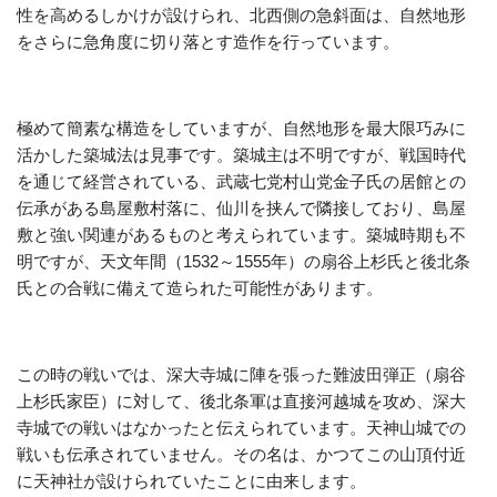
性を高めるしかけが設けられ、北西側の急斜面は、自然地形
をさらに急角度に切り落とす造作を行っています。
極めて簡素な構造をしていますが、自然地形を最大限巧みに
活かした築城法は見事です。築城主は不明ですが、戦国時代
を通じて経営されている、武蔵七党村山党金子氏の居館との
伝承がある島屋敷村落に、仙川を挟んで隣接しており、島屋
敷と強い関連があるものと考えられています。築城時期も不
明ですが、天文年間（1532～1555年）の扇谷上杉氏と後北条
氏との合戦に備えて造られた可能性があります。
この時の戦いでは、深大寺城に陣を張った難波田弾正（扇谷
上杉氏家臣）に対して、後北条軍は直接河越城を攻め、深大
寺城での戦いはなかったと伝えられています。天神山城での
戦いも伝承されていません。その名は、かつてこの山頂付近
に天神社が設けられていたことに由来します。