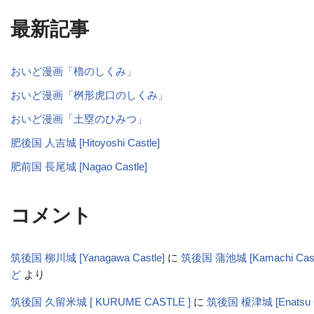
最新記事
おいど漫画「櫓のしくみ」
おいど漫画「桝形虎口のしくみ」
おいど漫画「土塁のひみつ」
肥後国 人吉城 [Hitoyoshi Castle]
肥前国 長尾城 [Nagao Castle]
コメント
筑後国 柳川城 [Yanagawa Castle]
に
筑後国 蒲池城 [Kamachi Cas
ど
より
筑後国 久留米城 [ KURUME CASTLE ]
に
筑後国 榎津城 [Enatsu C