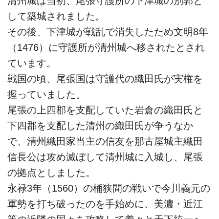
清州城は当初、尾張守護所の下津城の別郭と
して築城されました。
その後、下津城が戦乱で消失したため文明8年
（1476）に守護所が清州城へ移されたとされ
ています。
戦国の頃、尾張国は守護代の織田氏が実権を
握っていました。
尾張の上四郡を支配していた岩倉の織田氏と
下四郡を支配した清州の織田氏が争うなか
で、清州織田家当主の信友を那古屋城主織田
信長公は攻め滅ぼして清州城に入城し、尾張
の拠点としました。
永禄3年（1560）の桶狭間の戦いで今川義元の
軍勢を打ち破ったのを手始めに、美濃・近江