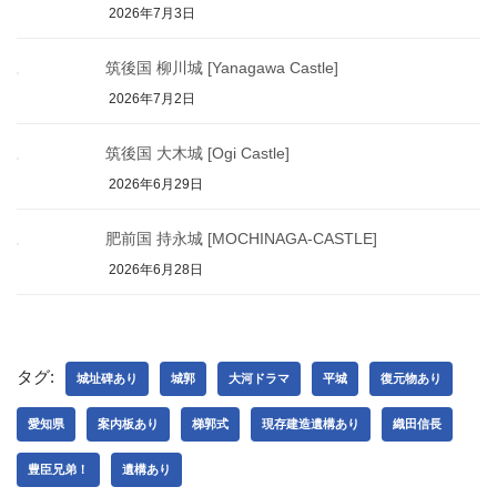
2026年7月3日
筑後国 柳川城 [Yanagawa Castle]
2026年7月2日
筑後国 大木城 [Ogi Castle]
2026年6月29日
肥前国 持永城 [MOCHINAGA-CASTLE]
2026年6月28日
タグ:
城址碑あり
城郭
大河ドラマ
平城
復元物あり
愛知県
案内板あり
梯郭式
現存建造遺構あり
織田信長
豊臣兄弟！
遺構あり