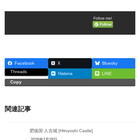
Follow me!
Facebook
X
Bluesky
Threads
Hatena
LINE
Copy
関連記事
肥後国 人吉城 [Hitoyoshi Castle]
2026年7月28日