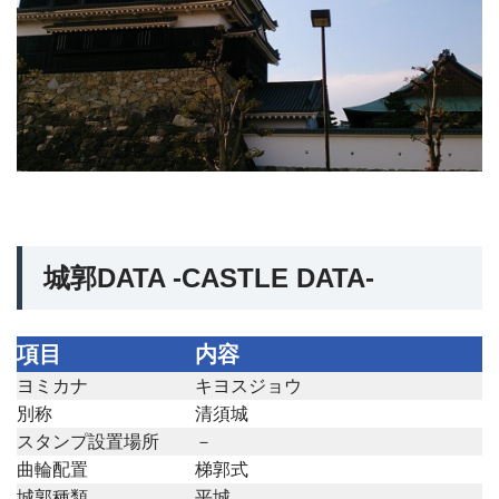
城郭DATA -CASTLE DATA-
項目
内容
ヨミカナ
キヨスジョウ
別称
清須城
スタンプ設置場所
－
曲輪配置
梯郭式
城郭種類
平城