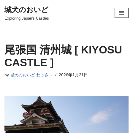
城犬のおいど
コ
Exploring Japan's Castles
ン
テ
ン
ツ
尾張国 清州城 [ KIYOSU
へ
ス
CASTLE ]
キ
ッ
by
城犬のおいど わっさ～
2026年1月21日
プ