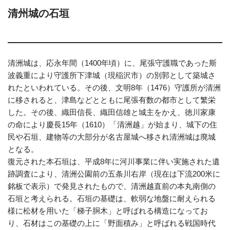
清州城の石垣
清洲城は、応永年間（1400年頃）に、尾張守護職であった斯
波義重により守護所下津城（現稲沢市）の別郭として築城さ
れたといわれている。その後、文明8年（1476）守護所が清洲
に移されると、津島などとともに尾張有数の都市として繁栄
した。その後、織田信長、織田信雄と城主をかえ、徳川家康
の命により慶長15年（1610）「清洲越」が始まり、城下の住
民や石垣、建物等の大部分が名古屋城へ移され清洲城は廃城
となる。
復元された本石垣は、平成8年に河川事業に伴い実施された遺
跡調査により、清洲公園前の五条川右岸（現在は下流200米に
銘板で表示）で発見されたもので、清洲越直前の本丸南側の
石垣と考えられる。石垣の基礎は、軟弱な地盤に耐えられる
様に松材を用いた「梯子胴木」と呼ばれる構造になってお
り、石材はこの基礎の上に「野面積み」と呼ばれる戦国時代