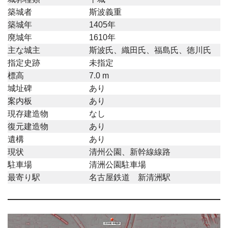
築城者
斯波義重
築城年
1405年
廃城年
1610年
主な城主
斯波氏、織田氏、福島氏、徳川氏
指定史跡
未指定
標高
7.0 m
城址碑
あり
案内板
あり
現存建造物
なし
復元建造物
あり
遺構
あり
現状
清州公園、新幹線線路
駐車場
清洲公園駐車場
最寄り駅
名古屋鉄道 新清洲駅